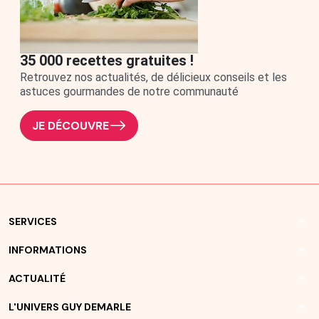
35 000 recettes gratuites !
Retrouvez nos actualités, de délicieux conseils et les
astuces gourmandes de notre communauté
JE DÉCOUVRE
arrow_drop_down
SERVICES
arrow_drop_down
INFORMATIONS
arrow_drop_down
ACTUALITÉ
arrow_drop_down
L'UNIVERS GUY DEMARLE