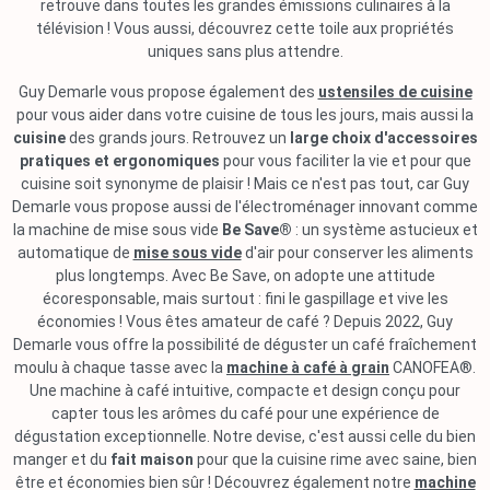
retrouve dans toutes les grandes émissions culinaires à la
télévision ! Vous aussi, découvrez cette toile aux propriétés
uniques sans plus attendre.
Guy Demarle vous propose également des
ustensiles de cuisine
pour vous aider dans votre cuisine de tous les jours, mais aussi la
cuisine
des grands jours. Retrouvez un
large choix d'accessoires
pratiques et ergonomiques
pour vous faciliter la vie et pour que
cuisine soit synonyme de plaisir ! Mais ce n'est pas tout, car Guy
Demarle vous propose aussi de l'électroménager innovant comme
la machine de mise sous vide
Be Save®
: un système astucieux et
automatique de
mise sous vide
d'air pour conserver les aliments
plus longtemps. Avec Be Save, on adopte une attitude
écoresponsable, mais surtout : fini le gaspillage et vive les
économies ! Vous êtes amateur de café ? Depuis 2022, Guy
Demarle vous offre la possibilité de déguster un café fraîchement
moulu à chaque tasse avec la
machine à café à grain
CANOFEA®.
Une machine à café intuitive, compacte et design conçu pour
capter tous les arômes du café pour une expérience de
dégustation exceptionnelle. Notre devise, c'est aussi celle du bien
manger et du
fait maison
pour que la cuisine rime avec saine, bien
être et économies bien sûr ! Découvrez également notre
machine