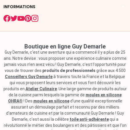
arrow_drop_down
INFORMATIONS
Boutique en ligne Guy Demarle
Guy Demarle, c'est une aventure qui a commencé il y a plus de 25
ans. Notre devise : vous proposer une expérience culinaire comme
jamais vous n'en avez vécu ! Guy Demarle, c'est l'opportunité pour
vous de trouver des
produits de professionnels
grâce aux 4 500
Conseillers Guy Demarle
à travers toute la France et la Belgique
qui vous proposent leurs services et vous font découvrir les
produits en
Atelier Culinaire
. Une large gamme de produits autour
de la cuisine parmi lesquels la gamme de
moules en silicone
OHRA®
! Des
moules en silicone
d'une qualité exceptionnelle
assurant un démoulage parfait et reconnu par des milliers
d'amateurs de cuisine et par la communauté Guy Demarle ! Guy
Demarle, c'est aussi la célèbre
toile anti-adhérente
qui a
révolutionné le métier des boulangers et des pâtissiers et que l'on