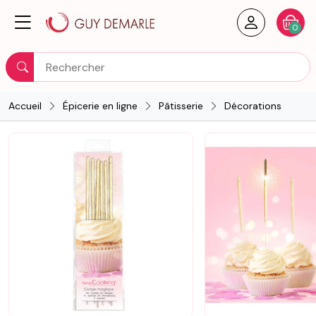
Créer un
Votre
0
Rechercher
Accueil
Épicerie en ligne
Pâtisserie
Décorations