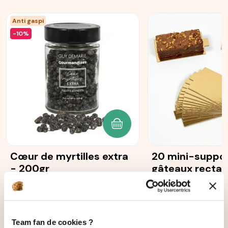
Anti gaspi
-10%
AJOUTER AU PANIER
Cœur de myrtilles extra
20 mini-suppor
- 200gr
gâteaux rectan
dorés
45
avis
1
avis
10,50 €
9,45 €
7,90 €
Team fan de cookies ?