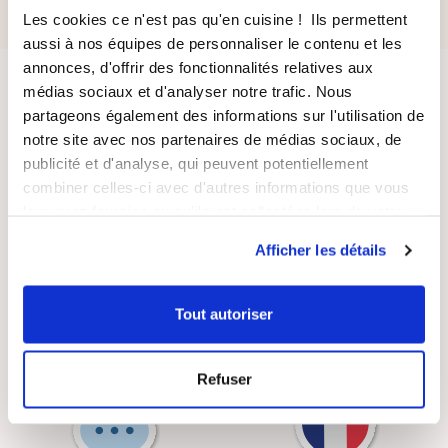
Les cookies ce n'est pas qu'en cuisine ! Ils permettent
aussi à nos équipes de personnaliser le contenu et les
annonces, d'offrir des fonctionnalités relatives aux
médias sociaux et d'analyser notre trafic. Nous
partageons également des informations sur l'utilisation de
notre site avec nos partenaires de médias sociaux, de
publicité et d'analyse, qui peuvent potentiellement
combiner celles-ci avec d'autres informations que vous
LIVRAISON
PAIEMENT
leur avez fournies ou qu'ils ont collectées lors de votre
SUIVIE
SÉCURISÉ
utilisation de leurs services.
Afficher les détails
Tout autoriser
RECETTES
SATISFAIT OU
GRATUITES
REMBOURSÉ
Refuser