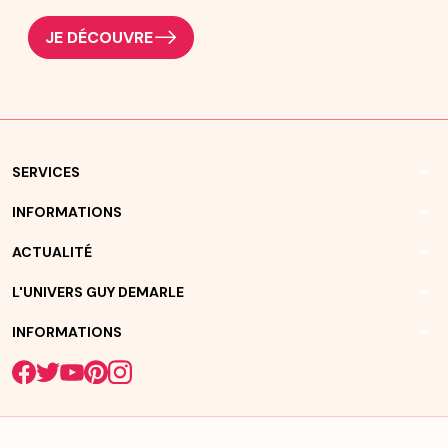
JE DÉCOUVRE
arrow_drop_down
SERVICES
arrow_drop_down
INFORMATIONS
arrow_drop_down
ACTUALITÉ
arrow_drop_down
L'UNIVERS GUY DEMARLE
arrow_drop_down
INFORMATIONS