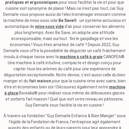
pratiques et ergonomiques
pour vous faciliter la vie et pour que
cuisine soit synonyme de plaisir ! Mais ce n'est pas tout, car Guy
Demarle vous propose aussi de l'électroménager innovant comme
la machine de mise sous vide
Be Save®
: un système astucieux et
automatique de
mise sous vide
d'air pour conserver les aliments
plus longtemps. Avec Be Save, on adopte une attitude
écoresponsable, mais surtout : fini le gaspillage et vive les
économies ! Vous êtes amateur de café ? Depuis 2022, Guy
Demarle vous offre la possibilité de déguster un café fraîchement
moulu à chaque tasse avec la
machine à café à grain
CANOFEA®.
Une machine à café intuitive, compacte et design conçu pour
capter tous les arômes du café pour une expérience de
dégustation exceptionnelle. Notre devise, c'est aussi celle du bien
manger et du
fait maison
pour que la cuisine rime avec saine, bien
être et économies bien sûr ! Découvrez également notre
machine
à glace
Borealia® pour réaliser vous même de délicieuses glaces
et sorbets fait maison ! Quel que soit votre niveau en pâtisserie,
Guy Demarle vous facilite la vie en cuisine !
À travers sa fondation "Guy Demarle Enfance & Bien Manger" sous
l'égide de la Fondation de France, l'entreprise agit également
auprès des enfants ou de leurs parents pour leur apprendre à