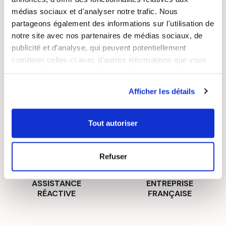
médias sociaux et d'analyser notre trafic. Nous
partageons également des informations sur l'utilisation de
LIVRAISON
PAIEMENT
notre site avec nos partenaires de médias sociaux, de
SUIVIE
SÉCURISÉ
publicité et d'analyse, qui peuvent potentiellement
combiner celles-ci avec d'autres informations que vous
leur avez fournies ou qu'ils ont collectées lors de votre
utilisation de leurs services.
Afficher les détails
RECETTES
SATISFAIT OU
GRATUITES
REMBOURSÉ
Tout autoriser
Refuser
ASSISTANCE
ENTREPRISE
RÉACTIVE
FRANÇAISE