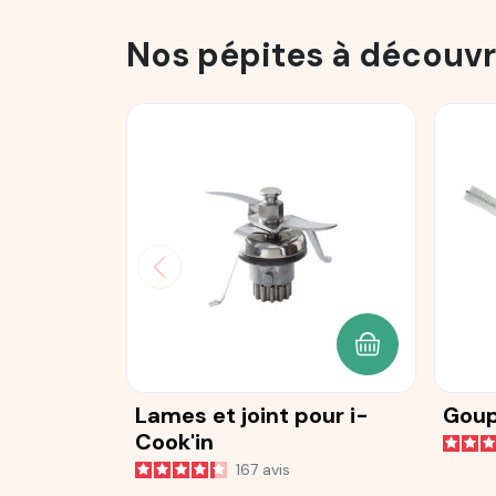
Nos pépites à découvr
AJOUTER AU P
Lames et joint pour i-
Goup
Cook'in
167
avis