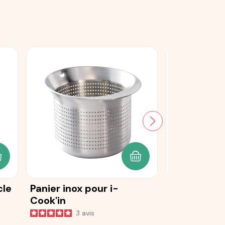
JOUTER AU PANIER
AJOUTER AU PANIER
cle
Panier inox pour i-
Spatule pou
Cook'in
2
a
3
avis