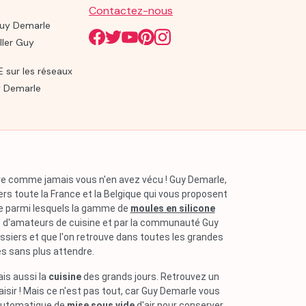
Contactez-nous
Guy Demarle
ller Guy
sur les réseaux
 Demarle
aire comme jamais vous n'en avez vécu ! Guy Demarle,
ers toute la France et la Belgique qui vous proposent
ne parmi lesquels la gamme de
moules en silicone
rs d'amateurs de cuisine et par la communauté Guy
issiers et que l'on retrouve dans toutes les grandes
es sans plus attendre.
ais aussi la
cuisine
des grands jours. Retrouvez un
aisir ! Mais ce n'est pas tout, car Guy Demarle vous
automatique de
mise sous vide
d'air pour conserver