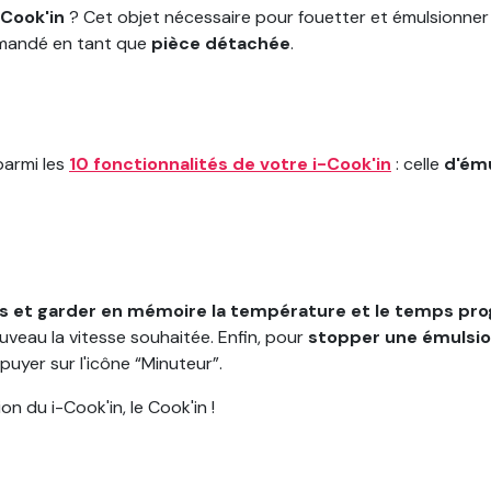
-Cook'in
? Cet objet nécessaire pour fouetter et émulsionne
mmandé en tant que
pièce détachée
.
parmi les
10 fonctionnalités de votre i-Cook'in
: celle
d'ému
rs et garder en mémoire la température et le temps p
ouveau la vitesse souhaitée. Enfin, pour
stopper une émulsio
puyer sur l'icône “Minuteur”.
n du i-Cook'in, le Cook'in !