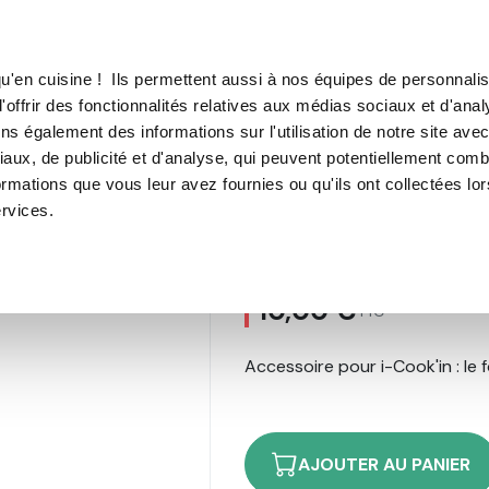
TROUVER UN·E CON
u'en cuisine ! Ils permettent aussi à nos équipes de personnalis
'offrir des fonctionnalités relatives aux médias sociaux et d'anal
E SOUS VIDE
MACHINE À CAFÉ
MACHINE À GLACE
N
ns également des informations sur l'utilisation de notre site ave
aux, de publicité et d'analyse, qui peuvent potentiellement comb
ormations que vous leur avez fournies ou qu'ils ont collectées lo
ervices.
Fouet pour i-C
60
avis
10,00 €
TTC
Accessoire pour i-Cook'in : le 
AJOUTER AU PANIER