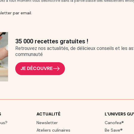
uvez à tout moment vous désinscrire dans la partie basse des Newsletters envo
letter par email.
35 000 recettes gratuites !
Retrouvez nos actualités, de délicieux conseils et les 
communauté
JE DÉCOUVRE
S
ACTUALITÉ
L'UNIVERS G
ous?
Newsletter
Canofea®
Ateliers culinaires
Be Save®