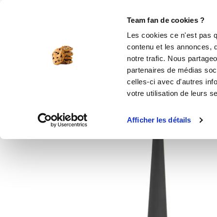
Rechercher
Team fan de cookies ?
Les cookies ce n'est pas q
contenu et les annonces, d
MOULES SILICONE
USTENSILES
ÉPICERIE
MIS
notre trafic. Nous partageo
partenaires de médias soci
Accueil
Fouet pour i-Cook'in
celles-ci avec d'autres inf
votre utilisation de leurs s
Afficher les détails