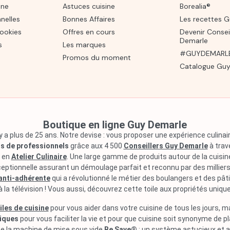
one
Astuces cuisine
Borealia®
nelles
Bonnes Affaires
Les recettes 
cookies
Offres en cours
Devenir Consei
Demarle
s
Les marques
#GUYDEMARLE 
Promos du moment
Catalogue Guy
Boutique en ligne Guy Demarle
 a plus de 25 ans. Notre devise : vous proposer une expérience culin
s de professionnels
grâce aux 4 500
Conseillers Guy Demarle
à trav
s en
Atelier Culinaire
. Une large gamme de produits autour de la cuisi
ceptionnelle assurant un démoulage parfait et reconnu par des millie
 anti-adhérente
qui a révolutionné le métier des boulangers et des pât
à la télévision ! Vous aussi, découvrez cette toile aux propriétés uniqu
iles de cuisine
pour vous aider dans votre cuisine de tous les jours, m
miques
pour vous faciliter la vie et pour que cuisine soit synonyme de pl
e la machine de mise sous vide
Be Save®
: un système astucieux et 