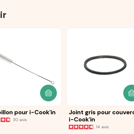
ir
ANIER
AJOUTER AU PANIER
A
illon pour i-Cook'in
Joint gris pour couver
i-Cook'in
30
avis
14
avis