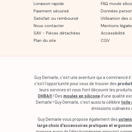
Livraison rapide
FAQ moule silic
Paiement sécurisé
Données person
Satisfait ou remboursé
Utilisation des 
Nous contacter
Mentions légale
SAV - Pièces détachées
Accessibilité
Plan du site
CGV
Guy Demarle, c'est une aventure qui a commencé il y
c'est l'opportunité pour vous de trouver des
produit
leurs services et vous font découvrir les produit
OHRA®
! Des
moules en silicone
d'une qualité ex
Demarle ! Guy Demarle, c'est aussi la célèbre
toile
émissions culinaires 
Guy Demarle vous propose également des
ustens
large choix d'accessoires pratiques et ergono
propose aussi de l'électroménager innovant comm