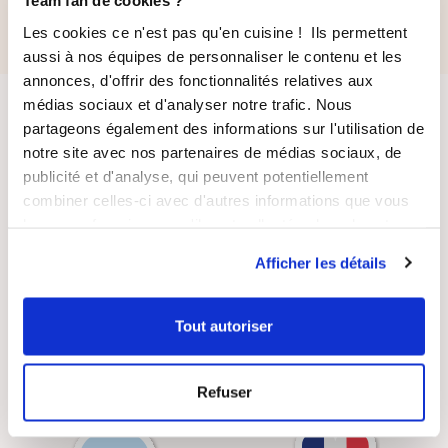
Team fan de cookies ?
Les cookies ce n'est pas qu'en cuisine ! Ils permettent
aussi à nos équipes de personnaliser le contenu et les
annonces, d'offrir des fonctionnalités relatives aux
médias sociaux et d'analyser notre trafic. Nous
partageons également des informations sur l'utilisation de
notre site avec nos partenaires de médias sociaux, de
publicité et d'analyse, qui peuvent potentiellement
combiner celles-ci avec d'autres informations que vous
leur avez fournies ou qu'ils ont collectées lors de votre
LIVRAISON
PAIEMENT
utilisation de leurs services.
SUIVIE
SÉCURISÉ
Afficher les détails
Tout autoriser
RECETTES
SATISFAIT OU
Refuser
GRATUITES
REMBOURSÉ