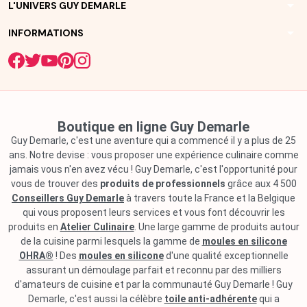
arrow_drop_down
L'UNIVERS GUY DEMARLE
arrow_drop_down
INFORMATIONS
Boutique en ligne Guy Demarle
Guy Demarle, c'est une aventure qui a commencé il y a plus de 25
ans. Notre devise : vous proposer une expérience culinaire comme
jamais vous n'en avez vécu ! Guy Demarle, c'est l'opportunité pour
vous de trouver des
produits de professionnels
grâce aux 4 500
Conseillers Guy Demarle
à travers toute la France et la Belgique
qui vous proposent leurs services et vous font découvrir les
produits en
Atelier Culinaire
. Une large gamme de produits autour
de la cuisine parmi lesquels la gamme de
moules en silicone
OHRA®
! Des
moules en silicone
d'une qualité exceptionnelle
assurant un démoulage parfait et reconnu par des milliers
d'amateurs de cuisine et par la communauté Guy Demarle ! Guy
Demarle, c'est aussi la célèbre
toile anti-adhérente
qui a