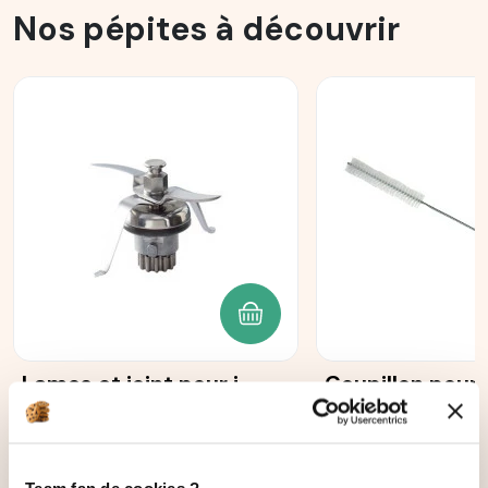
Nos pépites à découvrir
AJOUTER AU PANIER
Lames et joint pour i-
Goupillon pour 
Cook'in
30
avis
167
avis
58,00 €
5,00 €