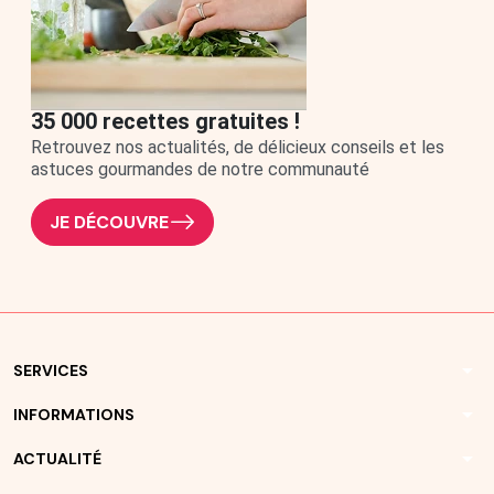
35 000 recettes gratuites !
Retrouvez nos actualités, de délicieux conseils et les
astuces gourmandes de notre communauté
JE DÉCOUVRE
arrow_drop_down
SERVICES
arrow_drop_down
INFORMATIONS
arrow_drop_down
ACTUALITÉ