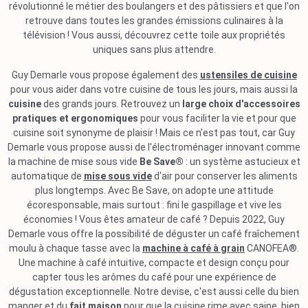
révolutionné le métier des boulangers et des pâtissiers et que l'on
retrouve dans toutes les grandes émissions culinaires à la
télévision ! Vous aussi, découvrez cette toile aux propriétés
uniques sans plus attendre.
Guy Demarle vous propose également des
ustensiles de cuisine
pour vous aider dans votre cuisine de tous les jours, mais aussi la
cuisine
des grands jours. Retrouvez un
large choix d'accessoires
pratiques et ergonomiques
pour vous faciliter la vie et pour que
cuisine soit synonyme de plaisir ! Mais ce n'est pas tout, car Guy
Demarle vous propose aussi de l'électroménager innovant comme
la machine de mise sous vide
Be Save®
: un système astucieux et
automatique de
mise sous vide
d'air pour conserver les aliments
plus longtemps. Avec Be Save, on adopte une attitude
écoresponsable, mais surtout : fini le gaspillage et vive les
économies ! Vous êtes amateur de café ? Depuis 2022, Guy
Demarle vous offre la possibilité de déguster un café fraîchement
moulu à chaque tasse avec la
machine à café à grain
CANOFEA®.
Une machine à café intuitive, compacte et design conçu pour
capter tous les arômes du café pour une expérience de
dégustation exceptionnelle. Notre devise, c'est aussi celle du bien
manger et du
fait maison
pour que la cuisine rime avec saine, bien