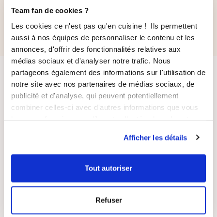
131,70 €
38,00 €
Team fan de cookies ?
112,70 €
32,00 €
Les cookies ce n'est pas qu'en cuisine ! Ils permettent
aussi à nos équipes de personnaliser le contenu et les
annonces, d'offrir des fonctionnalités relatives aux
médias sociaux et d'analyser notre trafic. Nous
partageons également des informations sur l'utilisation de
notre site avec nos partenaires de médias sociaux, de
publicité et d'analyse, qui peuvent potentiellement
combiner celles-ci avec d'autres informations que vous
leur avez fournies ou qu'ils ont collectées lors de votre
utilisation de leurs services.
LIVRAISON
PAIEMENT
Afficher les détails
SUIVIE
SÉCURISÉ
Tout autoriser
Refuser
RECETTES
SATISFAIT OU
GRATUITES
REMBOURSÉ