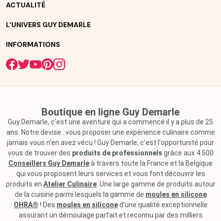
arrow_drop_down
ACTUALITÉ
arrow_drop_down
L'UNIVERS GUY DEMARLE
arrow_drop_down
INFORMATIONS
Boutique en ligne Guy Demarle
Guy Demarle, c'est une aventure qui a commencé il y a plus de 25
ans. Notre devise : vous proposer une expérience culinaire comme
jamais vous n'en avez vécu ! Guy Demarle, c'est l'opportunité pour
vous de trouver des
produits de professionnels
grâce aux 4 500
Conseillers Guy Demarle
à travers toute la France et la Belgique
qui vous proposent leurs services et vous font découvrir les
produits en
Atelier Culinaire
. Une large gamme de produits autour
de la cuisine parmi lesquels la gamme de
moules en silicone
OHRA®
! Des
moules en silicone
d'une qualité exceptionnelle
assurant un démoulage parfait et reconnu par des milliers