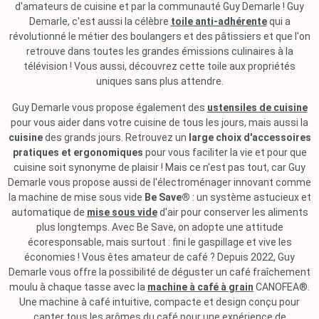
d'amateurs de cuisine et par la communauté Guy Demarle ! Guy
Demarle, c'est aussi la célèbre
toile anti-adhérente
qui a
révolutionné le métier des boulangers et des pâtissiers et que l'on
retrouve dans toutes les grandes émissions culinaires à la
télévision ! Vous aussi, découvrez cette toile aux propriétés
uniques sans plus attendre.
Guy Demarle vous propose également des
ustensiles de cuisine
pour vous aider dans votre cuisine de tous les jours, mais aussi la
cuisine
des grands jours. Retrouvez un
large choix d'accessoires
pratiques et ergonomiques
pour vous faciliter la vie et pour que
cuisine soit synonyme de plaisir ! Mais ce n'est pas tout, car Guy
Demarle vous propose aussi de l'électroménager innovant comme
la machine de mise sous vide
Be Save®
: un système astucieux et
automatique de
mise sous vide
d'air pour conserver les aliments
plus longtemps. Avec Be Save, on adopte une attitude
écoresponsable, mais surtout : fini le gaspillage et vive les
économies ! Vous êtes amateur de café ? Depuis 2022, Guy
Demarle vous offre la possibilité de déguster un café fraîchement
moulu à chaque tasse avec la
machine à café à grain
CANOFEA®.
Une machine à café intuitive, compacte et design conçu pour
capter tous les arômes du café pour une expérience de