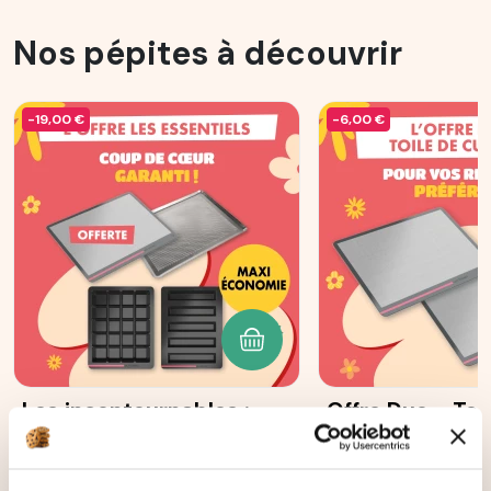
Nos pépites à découvrir
-19,00 €
-6,00 €
AJOUTER AU PANIER
Les incontournables :
Offre Duo - Toi
Moule 5 cakes longs
cuisson
Ohra®
87
avis
108
avis