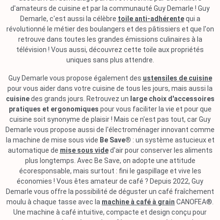
d'amateurs de cuisine et par la communauté Guy Demarle ! Guy
Demarle, c'est aussi la célèbre
toile anti-adhérente
qui a
révolutionné le métier des boulangers et des pâtissiers et que l'on
retrouve dans toutes les grandes émissions culinaires à la
télévision ! Vous aussi, découvrez cette toile aux propriétés
uniques sans plus attendre.
Guy Demarle vous propose également des
ustensiles de cuisine
pour vous aider dans votre cuisine de tous les jours, mais aussi la
cuisine
des grands jours. Retrouvez un
large choix d'accessoires
pratiques et ergonomiques
pour vous faciliter la vie et pour que
cuisine soit synonyme de plaisir ! Mais ce n'est pas tout, car Guy
Demarle vous propose aussi de l'électroménager innovant comme
la machine de mise sous vide
Be Save®
: un système astucieux et
automatique de
mise sous vide
d'air pour conserver les aliments
plus longtemps. Avec Be Save, on adopte une attitude
écoresponsable, mais surtout : fini le gaspillage et vive les
économies ! Vous êtes amateur de café ? Depuis 2022, Guy
Demarle vous offre la possibilité de déguster un café fraîchement
moulu à chaque tasse avec la
machine à café à grain
CANOFEA®.
Une machine à café intuitive, compacte et design conçu pour