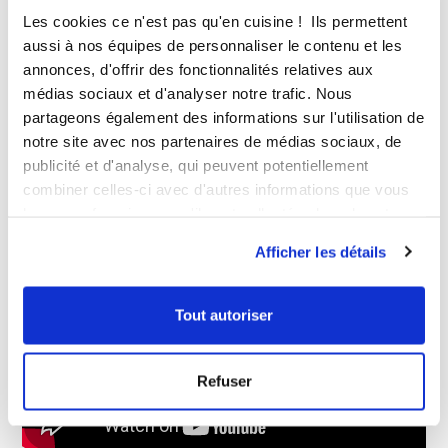
Le Be Save est unique dans le fait qu'il fonctionne avec
Les cookies ce n'est pas qu'en cuisine ! Ils permettent
des
boîtes hermétiques adaptées
de différents
formats selon vos besoins. Vous pouvez également
aussi à nos équipes de personnaliser le contenu et les
acheter les couvercles pour les adapter à vos propres
annonces, d'offrir des fonctionnalités relatives aux
boîtes, leur taille est universelle !
Le Be Save® a un
médias sociaux et d'analyser notre trafic. Nous
moteur dont la puissance consomme très peu
, c’est
partageons également des informations sur l'utilisation de
autant d’économies d’énergie réalisées ! Choisir le Be
notre site avec nos partenaires de médias sociaux, de
Save®, c’est miser sur
la qualité et le professionnel
d’un appareil de mise sous vide.
publicité et d'analyse, qui peuvent potentiellement
combiner celles-ci avec d'autres informations que vous
Alors, convaincus ? Découvrez
leur avez fournies ou qu'ils ont collectées lors de votre
utilisation de leurs services.
Afficher les détails
la démonstration en vidéo !
Tout autoriser
Refuser