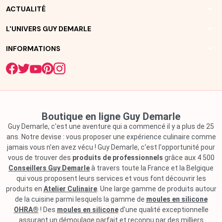
arrow_drop_down
ACTUALITÉ
arrow_drop_down
L'UNIVERS GUY DEMARLE
arrow_drop_down
INFORMATIONS
Boutique en ligne Guy Demarle
Guy Demarle, c'est une aventure qui a commencé il y a plus de 25
ans. Notre devise : vous proposer une expérience culinaire comme
jamais vous n'en avez vécu ! Guy Demarle, c'est l'opportunité pour
vous de trouver des
produits de professionnels
grâce aux 4 500
Conseillers Guy Demarle
à travers toute la France et la Belgique
qui vous proposent leurs services et vous font découvrir les
produits en
Atelier Culinaire
. Une large gamme de produits autour
de la cuisine parmi lesquels la gamme de
moules en silicone
OHRA®
! Des
moules en silicone
d'une qualité exceptionnelle
assurant un démoulage parfait et reconnu par des milliers