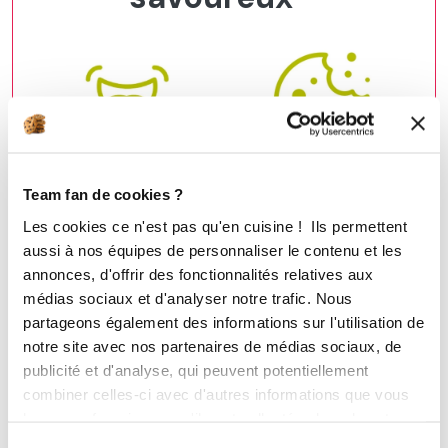
Plus de goût !
Plus de croustillant !
Team fan de cookies ?
Les cookies ce n'est pas qu'en cuisine ! Ils permettent
La mise sous vide
Le Be save conserve le
aussi à nos équipes de personnaliser le contenu et les
intensifie la diffusion des
croustillant et le
annonces, d'offrir des fonctionnalités relatives aux
goûts et des parfums
croquant de tous vos
médias sociaux et d'analyser notre trafic. Nous
entre eux, un festival
aliments.
partageons également des informations sur l'utilisation de
pour vos papilles.
notre site avec nos partenaires de médias sociaux, de
publicité et d'analyse, qui peuvent potentiellement
combiner celles-ci avec d'autres informations que vous
leur avez fournies ou qu'ils ont collectées lors de votre
utilisation de leurs services.