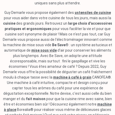
uniques sans plus attendre.
Guy Demarle vous propose également des
ustensiles de cuisine
pour vous aider dans votre cuisine de tous les jours, mais aussi la
cuisine
des grands jours. Retrouvez un
large choix d'accessoires
pratiques et ergonomiques
pour vous faciliter la vie et pour que
cuisine soit synonyme de plaisir ! Mais ce n'est pas tout, car Guy
Demarle vous propose aussi de l'électroménager innovant comme
la machine de mise sous vide
Be Save®
: un système astucieux et
automatique de
mise sous vide
d'air pour conserver les aliments
plus longtemps. Avec Be Save, on adopte une attitude
écoresponsable, mais surtout : fini le gaspillage et vive les
économies ! Vous êtes amateur de café ? Depuis 2022, Guy
Demarle vous offre la possibilité de déguster un café fraîchement
moulu à chaque tasse avec la
machine à café à grain
CANOFEA®.
Une machine à café intuitive, compacte et design conçu pour
capter tous les arômes du café pour une expérience de
dégustation exceptionnelle. Notre devise, c'est aussi celle du bien
manger et du
fait maison
pour que la cuisine rime avec saine, bien
être et économies bien sûr ! Découvrez également notre
machine
à glace
Borealia® pour réaliser vous même de délicieuses glaces
et sorbets fait maison ! Quel que soit votre niveau en pâtisserie,