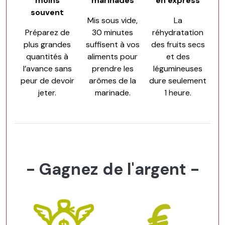
moins
marinades
en express
souvent
Mis sous vide,
La
Préparez de
30 minutes
réhydratation
plus grandes
suffisent à vos
des fruits secs
quantités à
aliments pour
et des
l’avance sans
prendre les
légumineuses
peur de devoir
arômes de la
dure seulement
jeter.
marinade.
1 heure.
- Gagnez de l'argent -