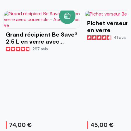
AJOUTER AU PANIER
Pichet verseur
en verre
Grand récipient Be Save®
41
avis
2,5 L en verre avec
couvercle
297
avis
74,00 €
45,00 €