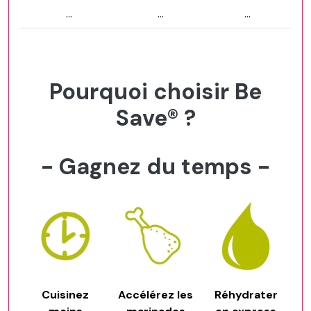
...
...
...
Pourquoi choisir Be
Save® ?
- Gagnez du temps -
Cuisinez
Accélérez les
Réhydrater