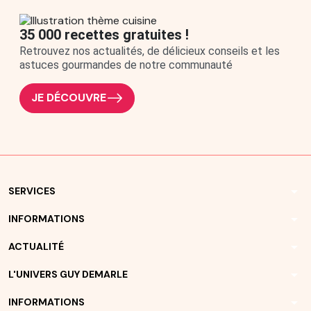
35 000 recettes gratuites !
Retrouvez nos actualités, de délicieux conseils et les
astuces gourmandes de notre communauté
JE DÉCOUVRE
arrow_drop_down
SERVICES
arrow_drop_down
INFORMATIONS
arrow_drop_down
ACTUALITÉ
arrow_drop_down
L'UNIVERS GUY DEMARLE
arrow_drop_down
INFORMATIONS