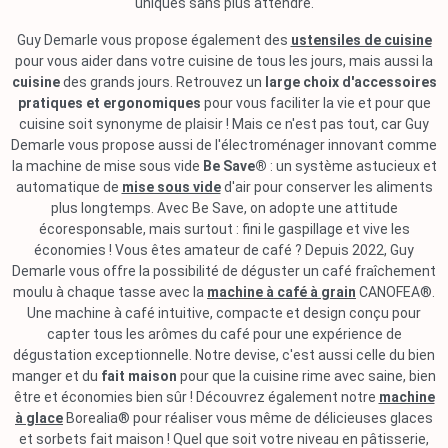
uniques sans plus attendre.
Guy Demarle vous propose également des
ustensiles de cuisine
pour vous aider dans votre cuisine de tous les jours, mais aussi la
cuisine
des grands jours. Retrouvez un
large choix d'accessoires
pratiques et ergonomiques
pour vous faciliter la vie et pour que
cuisine soit synonyme de plaisir ! Mais ce n'est pas tout, car Guy
Demarle vous propose aussi de l'électroménager innovant comme
la machine de mise sous vide
Be Save®
: un système astucieux et
automatique de
mise sous vide
d'air pour conserver les aliments
plus longtemps. Avec Be Save, on adopte une attitude
écoresponsable, mais surtout : fini le gaspillage et vive les
économies ! Vous êtes amateur de café ? Depuis 2022, Guy
Demarle vous offre la possibilité de déguster un café fraîchement
moulu à chaque tasse avec la
machine à café à grain
CANOFEA®.
Une machine à café intuitive, compacte et design conçu pour
capter tous les arômes du café pour une expérience de
dégustation exceptionnelle. Notre devise, c'est aussi celle du bien
manger et du
fait maison
pour que la cuisine rime avec saine, bien
être et économies bien sûr ! Découvrez également notre
machine
à glace
Borealia® pour réaliser vous même de délicieuses glaces
et sorbets fait maison ! Quel que soit votre niveau en pâtisserie,