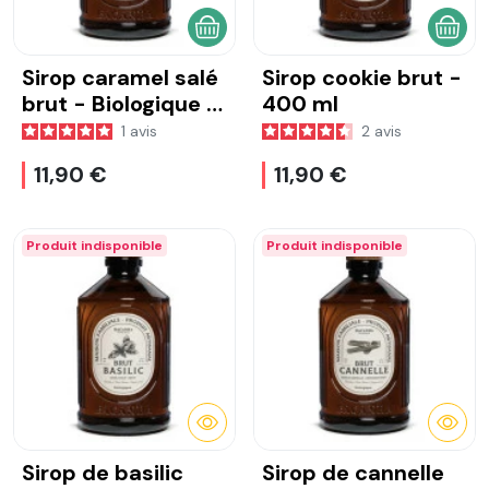
AJOUTER AU PANIER
AJOU
Sirop caramel salé
Sirop cookie brut -
brut - Biologique -
400 ml
400 ml
1
avis
2
avis
11,90 €
11,90 €
Produit indisponible
Produit indisponible
DÉTAILS
DÉTA
Sirop de basilic
Sirop de cannelle