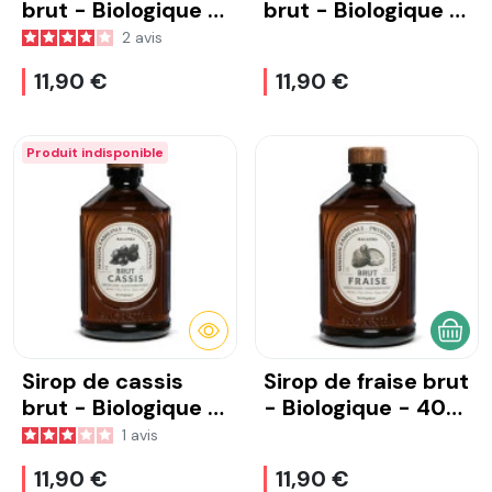
brut - Biologique -
brut - Biologique -
400 ml
400 ml
2
avis
11,90 €
11,90 €
Produit indisponible
DÉTAILS
AJOU
Sirop de cassis
Sirop de fraise brut
brut - Biologique -
- Biologique - 400
400 ml
ml
1
avis
11,90 €
11,90 €