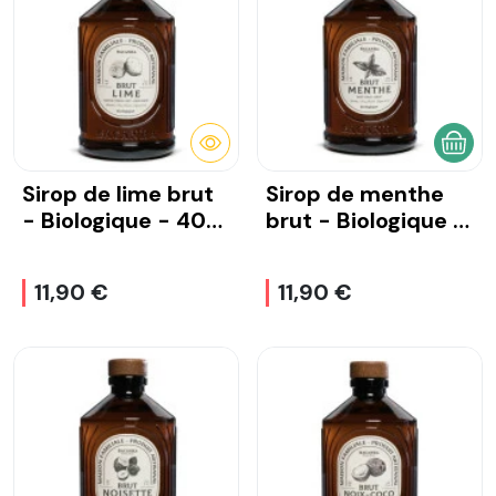
DÉTAILS
AJOU
Sirop de lime brut
Sirop de menthe
- Biologique - 400
brut - Biologique -
ml
400 ml
11,90 €
11,90 €