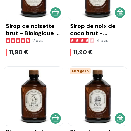
AJOUTER AU PANIER
AJOU
Sirop de noisette
Sirop de noix de
brut - Biologique -
coco brut -
400 ml
Biologique - 400
2
avis
4
avis
ml
11,90 €
11,90 €
Anti gaspi
AJOUTER AU PANIER
AJOU