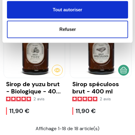
11,90 €
11,90 €
Tout autoriser
Produit indisponible
Refuser
DÉTAILS
AJOU
Sirop de yuzu brut
Sirop spéculoos
- Biologique - 400
brut - 400 ml
ml
2
avis
2
avis
11,90 €
11,90 €
Affichage 1-18 de 18 article(s)