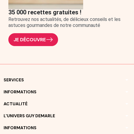
35 000 recettes gratuites !
Retrouvez nos actualités, de délicieux conseils et les
astuces gourmandes de notre communauté
JE DÉCOUVRE
arrow_drop_down
SERVICES
arrow_drop_down
INFORMATIONS
arrow_drop_down
ACTUALITÉ
arrow_drop_down
L'UNIVERS GUY DEMARLE
arrow_drop_down
INFORMATIONS