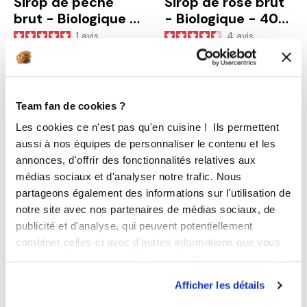
Sirop de pêche
Sirop de rose brut
brut - Biologique -
- Biologique - 400
400 ml
ml
1
avis
4
avis
11,90 €
11,90 €
Team fan de cookies ?
Produit indisponible
Les cookies ce n'est pas qu'en cuisine ! Ils permettent
aussi à nos équipes de personnaliser le contenu et les
annonces, d'offrir des fonctionnalités relatives aux
médias sociaux et d'analyser notre trafic. Nous
partageons également des informations sur l'utilisation de
notre site avec nos partenaires de médias sociaux, de
AJOUTER AU PANIER
DÉTA
publicité et d'analyse, qui peuvent potentiellement
combiner celles-ci avec d'autres informations que vous
Sirop de vanille
Sirop de verveine
leur avez fournies ou qu'ils ont collectées lors de votre
brut - Biologique -
brut - Biologique -
utilisation de leurs services.
400 ml
400 ml
7
avis
Afficher les détails