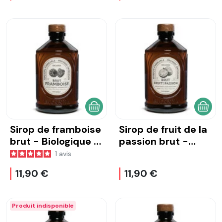
AJOUTER AU PANIER
AJOU
Sirop de framboise
Sirop de fruit de la
brut - Biologique -
passion brut -
400 ml
Biologique - 400
1
avis
ml
11,90 €
11,90 €
Produit indisponible