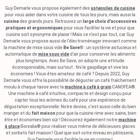
Guy Demarle vous propose également des
ustensiles de cuisine
pour vous aider dans votre cuisine de tous les jours, mais aussi la
cuisine
des grands jours. Retrouvez un
large choix d'accessoires
pratiques et ergonomiques
pour vous faciliter la vie et pour que
cuisine soit synonyme de plaisir ! Mais ce n'est pas tout, car Guy
Demarle vous propose aussi de l'électroménager innovant comme
la machine de mise sous vide
Be Save®
: un système astucieux et
automatique de
mise sous vide
d'air pour conserver les aliments
plus longtemps. Avec Be Save, on adopte une attitude
écoresponsable, mais surtout : fini le gaspillage et vive les
économies ! Vous êtes amateur de café ? Depuis 2022, Guy
Demarle vous offre la possibilité de déguster un café fraîchement
moulu à chaque tasse avec la
machine à café à grain
CANOFEA®.
Une machine à café intuitive, compacte et design conçu pour
capter tous les arômes du café pour une expérience de
dégustation exceptionnelle. Notre devise, c'est aussi celle du bien
manger et du
fait maison
pour que la cuisine rime avec saine, bien
être et économies bien sûr ! Découvrez également notre
machine
à glace
Borealia® pour réaliser vous même de délicieuses glaces
et sorbets fait maison ! Quel que soit votre niveau en pâtisserie,
Guy Demarle vous facilite la vie en cuisine !