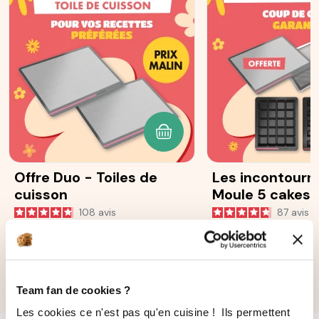
AJOUTER AU PANIER
Offre Duo - Toiles de
Les incontourna
cuisson
Moule 5 cakes 
Ohra®
108
avis
87
avis
38,00 €
131,70 €
32,00 €
112,70 €
Team fan de cookies ?
Les cookies ce n'est pas qu'en cuisine ! Ils permettent