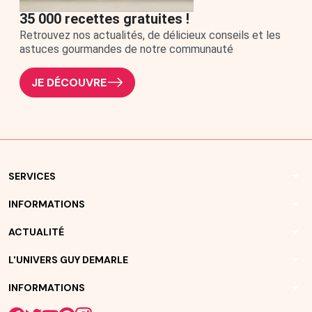
35 000 recettes gratuites !
Retrouvez nos actualités, de délicieux conseils et les
astuces gourmandes de notre communauté
JE DÉCOUVRE
arrow_drop_down
SERVICES
arrow_drop_down
INFORMATIONS
arrow_drop_down
ACTUALITÉ
arrow_drop_down
L'UNIVERS GUY DEMARLE
arrow_drop_down
INFORMATIONS