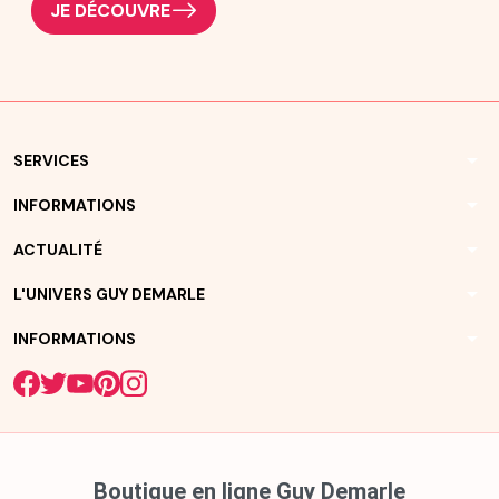
JE DÉCOUVRE
arrow_drop_down
SERVICES
arrow_drop_down
INFORMATIONS
arrow_drop_down
ACTUALITÉ
arrow_drop_down
L'UNIVERS GUY DEMARLE
arrow_drop_down
INFORMATIONS
Boutique en ligne Guy Demarle