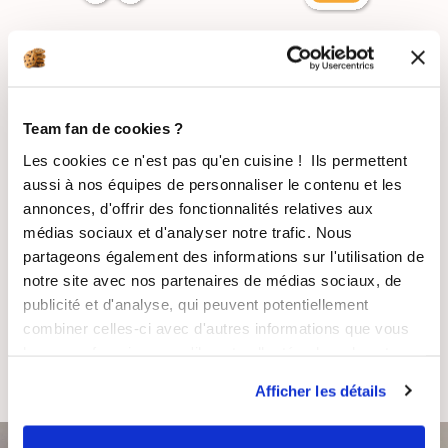
LIVRAISON
PAIEMENT
SUIVIE
SÉCURISÉ
Team fan de cookies ?
Les cookies ce n'est pas qu'en cuisine ! Ils permettent
aussi à nos équipes de personnaliser le contenu et les
RECETTES
SATISFAIT OU
GRATUITES
REMBOURSÉ
annonces, d'offrir des fonctionnalités relatives aux
médias sociaux et d'analyser notre trafic. Nous
partageons également des informations sur l'utilisation de
notre site avec nos partenaires de médias sociaux, de
publicité et d'analyse, qui peuvent potentiellement
combiner celles-ci avec d'autres informations que vous
ASSISTANCE
ENTREPRISE
leur avez fournies ou qu'ils ont collectées lors de votre
RÉACTIVE
FRANÇAISE
utilisation de leurs services.
Afficher les détails