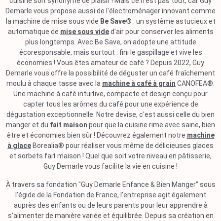
cuisine soit synonyme de plaisir ! Mais ce n'est pas tout, car Guy
Demarle vous propose aussi de l'électroménager innovant comme
la machine de mise sous vide
Be Save®
: un système astucieux et
automatique de
mise sous vide
d'air pour conserver les aliments
plus longtemps. Avec Be Save, on adopte une attitude
écoresponsable, mais surtout : fini le gaspillage et vive les
économies ! Vous êtes amateur de café ? Depuis 2022, Guy
Demarle vous offre la possibilité de déguster un café fraîchement
moulu à chaque tasse avec la
machine à café à grain
CANOFEA®.
Une machine à café intuitive, compacte et design conçu pour
capter tous les arômes du café pour une expérience de
dégustation exceptionnelle. Notre devise, c'est aussi celle du bien
manger et du
fait maison
pour que la cuisine rime avec saine, bien
être et économies bien sûr ! Découvrez également notre
machine
à glace
Borealia® pour réaliser vous même de délicieuses glaces
et sorbets fait maison ! Quel que soit votre niveau en pâtisserie,
Guy Demarle vous facilite la vie en cuisine !
À travers sa fondation "Guy Demarle Enfance & Bien Manger" sous
l'égide de la Fondation de France, l'entreprise agit également
auprès des enfants ou de leurs parents pour leur apprendre à
s'alimenter de manière variée et équilibrée. Depuis sa création en