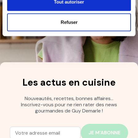
Tout autoriser
Refuser
Les actus en cuisine
Nouveautés, recettes, bonnes affaires…
Inscrivez-vous pour ne rien rater des news
gourmandes de Guy Demarle !
Adresse mail
Entrez votre adresse mail pour vous abonner à notre new