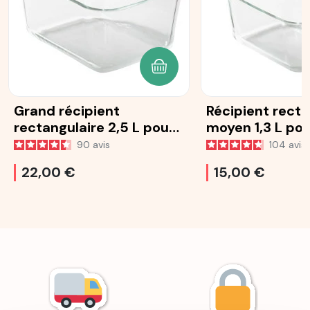
AJOUTER AU PANIER
Grand récipient
Récipient recta
rectangulaire 2,5 L pour
moyen 1,3 L pou
Be Save® (sans
Save® (sans co
90
avis
104
avis
couvercle)
22,00 €
15,00 €