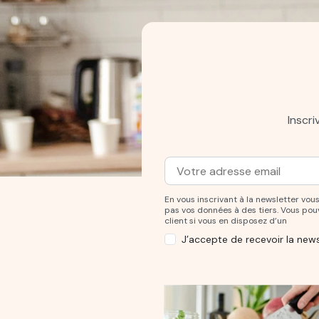
Inscr
Adresse mail
Entrez votre adresse mail po
En vous inscrivant à la newsletter v
pas vos données à des tiers. Vous po
client si vous en disposez d’un
J’accepte de recevoir la news