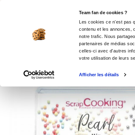
Rechercher
Team fan de cookies ?
Les cookies ce n'est pas q
contenu et les annonces, d
MOULES SILICONE
USTENSILES
ÉPICERIE
MIS
notre trafic. Nous partageo
partenaires de médias soci
Accueil
Épicerie en ligne
Pearl Mix - 56g 
celles-ci avec d'autres inf
votre utilisation de leurs s
Anti gaspi
-10%
Afficher les détails