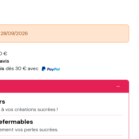
: 28/09/2026
0 €
avis
ais
dès 30 € avec
rs
 à vos créations sucrées !
refermables
lement vos perles sucrées.