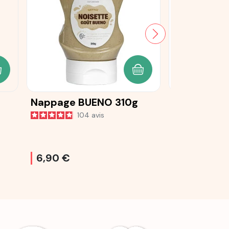
JOUTER AU PANIER
AJOUTER AU PANIER
Nappage BUENO 310g
Nappage g
104
avis
61
6,90 €
6,50 €