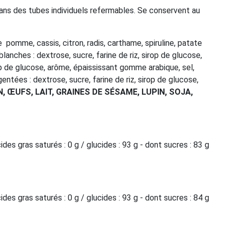
ans des tubes individuels refermables. Se conservent au
e
pomme, cassis, citron, radis, carthame, spiruline, patate
anches : dextrose, sucre, farine de riz, sirop de glucose,
rop de glucose, arôme, épaississant gomme arabique, sel,
ntées : dextrose, sucre, farine de riz, sirop de glucose,
 ŒUFS, LAIT, GRAINES DE SÉSAME, LUPIN, SOJA,
ides gras saturés : 0 g / glucides : 93 g - dont sucres : 83 g
ides gras saturés : 0 g / glucides : 93 g - dont sucres : 84 g