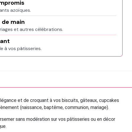
ompromis
rants azoïques.
e de main
riages et autres célébrations.
uant
le à vos pâtisseries.
légance et de croquant à vos biscuits, gâteaux, cupcakes
d évènement (naissance, baptême, communion, mariage).
parsemer sans modération sur vos pâtisseries ou en décor
que.