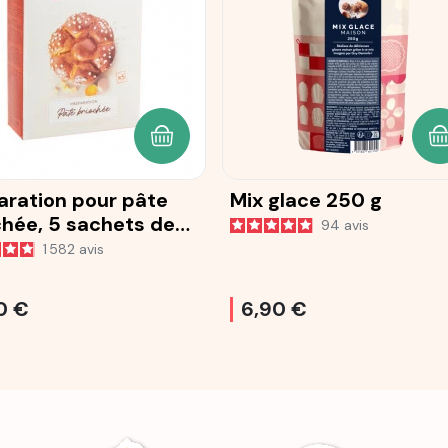
ANIER
AJOUTER AU PANIER
A
aration pour pâte
Mix glace 250 g
chée, 5 sachets de
94
avis
1 582
avis
0 €
6,90 €