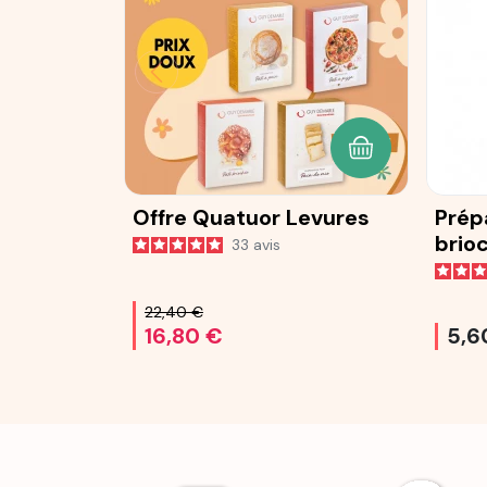
AJOUTER AU P
Offre Quatuor Levures
Prép
brio
33
avis
25 g
22,40 €
16,80 €
5,6