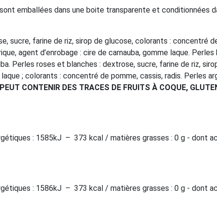
 sont emballées dans une boite transparente et conditionnées d
e, sucre, farine de riz, sirop de glucose, colorants : concentré d
ique, agent d’enrobage : cire de carnauba, gomme laque. Perles bl
uba. Perles roses et blanches : dextrose, sucre, farine de riz, si
laque ; colorants : concentré de pomme, cassis, radis. Perles arge
PEUT CONTENIR DES TRACES DE FRUITS À COQUE, GLUTEN,
rgétiques : 1585kJ
–
373 kcal / matières grasses : 0 g - dont ac
rgétiques : 1586kJ
–
373 kcal / matières grasses : 0 g - dont ac