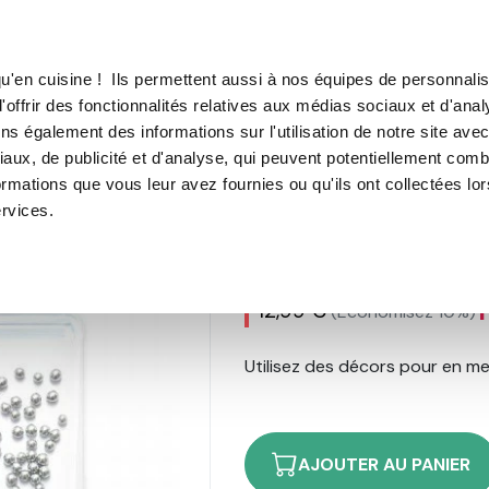
TROUVER UN·E CON
u'en cuisine ! Ils permettent aussi à nos équipes de personnalis
'offrir des fonctionnalités relatives aux médias sociaux et d'anal
E SOUS VIDE
MACHINE À CAFÉ
MACHINE À GLACE
N
ns également des informations sur l'utilisation de notre site ave
aux, de publicité et d'analyse, qui peuvent potentiellement comb
décors sucrés
ormations que vous leur avez fournies ou qu'ils ont collectées lo
ervices.
Pearl Mix - 56
1
avis
1
12,99 €
(Économisez 10%)
Utilisez des décors pour en met
AJOUTER AU PANIER