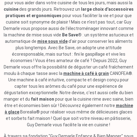
pour vous aider dans votre cuisine de tous les jours, mais aussi la
cuisine
des grands jours. Retrouvez un
large choix d'accessoires
pratiques et ergonomiques
pour vous faciliter la vie et pour que
cuisine soit synonyme de plaisir ! Mais ce n'est pas tout, car Guy
Demarle vous propose aussi de l'électroménager innovant comme
la machine de mise sous vide
Be Save®
: un système astucieux et
automatique de
mise sous vide
d'air pour conserver les aliments
plus longtemps. Avec Be Save, on adopte une attitude
écoresponsable, mais surtout : fini le gaspillage et vive les
économies ! Vous êtes amateur de café ? Depuis 2022, Guy
Demarle vous offre la possibilité de déguster un café fraîchement
moulu à chaque tasse avec la
machine à café à grain
CANOFEA®.
Une machine à café intuitive, compacte et design conçu pour
capter tous les arômes du café pour une expérience de
dégustation exceptionnelle. Notre devise, c'est aussi celle du bien
manger et du
fait maison
pour que la cuisine rime avec saine, bien
être et économies bien sûr ! Découvrez également notre
machine
à glace
Borealia® pour réaliser vous même de délicieuses glaces
et sorbets fait maison ! Quel que soit votre niveau en pâtisserie,
Guy Demarle vous facilite la vie en cuisine !
À travers sa fondation "Guy Demarle Enfance & Bien Manger" sous