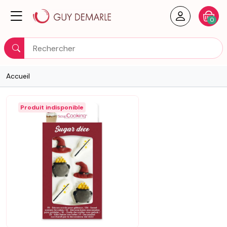
Créer un
Votre
0
Rechercher
Accueil
Produit indisponible