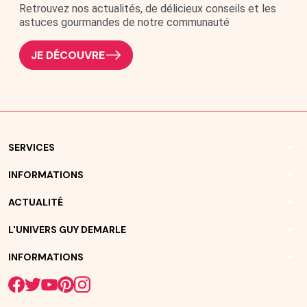
Retrouvez nos actualités, de délicieux conseils et les
astuces gourmandes de notre communauté
JE DÉCOUVRE
arrow_drop_down
SERVICES
arrow_drop_down
INFORMATIONS
arrow_drop_down
ACTUALITÉ
arrow_drop_down
L'UNIVERS GUY DEMARLE
arrow_drop_down
INFORMATIONS