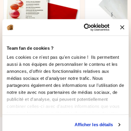
AJOUTER AU PANIER
Team fan de cookies ?
Les cookies ce n'est pas qu'en cuisine ! Ils permettent
150 feuilles d'aluminium
Poche à douille
aussi à nos équipes de personnaliser le contenu et les
rouge 50gr
239
avis
annonces, d'offrir des fonctionnalités relatives aux
médias sociaux et d'analyser notre trafic. Nous
partageons également des informations sur l'utilisation de
6,90 €
notre site avec nos partenaires de médias sociaux, de
5,87 €
16,90 €
publicité et d'analyse, qui peuvent potentiellement
combiner celles-ci avec d'autres informations que vous
leur avez fournies ou qu'ils ont collectées lors de votre
utilisation de leurs services.
Afficher les détails