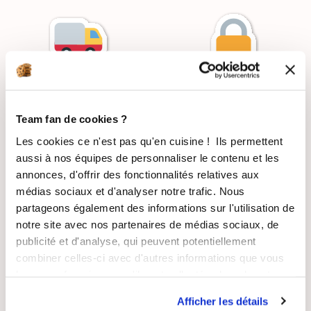
LIVRAISON
PAIEMENT
SUIVIE
SÉCURISÉ
Team fan de cookies ?
Les cookies ce n'est pas qu'en cuisine ! Ils permettent
aussi à nos équipes de personnaliser le contenu et les
annonces, d'offrir des fonctionnalités relatives aux
RECETTES
SATISFAIT OU
médias sociaux et d'analyser notre trafic. Nous
GRATUITES
REMBOURSÉ
partageons également des informations sur l'utilisation de
notre site avec nos partenaires de médias sociaux, de
publicité et d'analyse, qui peuvent potentiellement
combiner celles-ci avec d'autres informations que vous
leur avez fournies ou qu'ils ont collectées lors de votre
utilisation de leurs services.
ASSISTANCE
ENTREPRISE
Afficher les détails
RÉACTIVE
FRANÇAISE