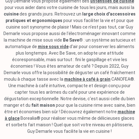
Guy Demarle vous propose également des
ustensiles de cuisine
pour vous aider dans votre cuisine de tous les jours, mais aussi la
cuisine
des grands jours. Retrouvez un
large choix d'accessoires
pratiques et ergonomiques
pour vous faciliter la vie et pour que
cuisine soit synonyme de plaisir ! Mais ce n'est pas tout, car Guy
Demarle vous propose aussi de l'électroménager innovant comme
la machine de mise sous vide
Be Save®
: un système astucieux et
automatique de
mise sous vide
d'air pour conserver les aliments
plus longtemps. Avec Be Save, on adopte une attitude
écoresponsable, mais surtout : fini le gaspillage et vive les
économies ! Vous êtes amateur de café ? Depuis 2022, Guy
Demarle vous offre la possibilité de déguster un café fraîchement
moulu à chaque tasse avec la
machine à café à grain
CANOFEA®.
Une machine à café intuitive, compacte et design conçu pour
capter tous les arômes du café pour une expérience de
dégustation exceptionnelle. Notre devise, c'est aussi celle du bien
manger et du
fait maison
pour que la cuisine rime avec saine, bien
être et économies bien sûr ! Découvrez également notre
machine
à glace
Borealia® pour réaliser vous même de délicieuses glaces
et sorbets fait maison ! Quel que soit votre niveau en pâtisserie,
Guy Demarle vous facilite la vie en cuisine !