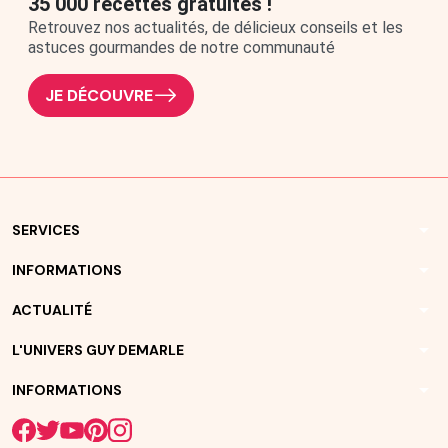
35 000 recettes gratuites !
Retrouvez nos actualités, de délicieux conseils et les
astuces gourmandes de notre communauté
JE DÉCOUVRE
arrow_drop_down
SERVICES
arrow_drop_down
INFORMATIONS
arrow_drop_down
ACTUALITÉ
arrow_drop_down
L'UNIVERS GUY DEMARLE
arrow_drop_down
INFORMATIONS