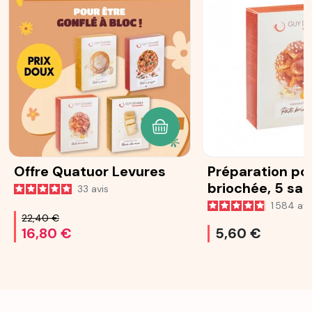
AJOUTER AU PANIER
Offre Quatuor Levures
Préparation po
briochée, 5 sa
33
avis
25 g
1 584
avi
22,40 €
16,80 €
5,60 €