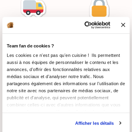
LIVRAISON
PAIEMENT
SUIVIE
SÉCURISÉ
Team fan de cookies ?
Les cookies ce n'est pas qu'en cuisine ! Ils permettent
aussi à nos équipes de personnaliser le contenu et les
annonces, d'offrir des fonctionnalités relatives aux
RECETTES
SATISFAIT OU
médias sociaux et d'analyser notre trafic. Nous
GRATUITES
REMBOURSÉ
partageons également des informations sur l'utilisation de
notre site avec nos partenaires de médias sociaux, de
publicité et d'analyse, qui peuvent potentiellement
combiner celles-ci avec d'autres informations que vous
leur avez fournies ou qu'ils ont collectées lors de votre
ASSISTANCE
ENTREPRISE
utilisation de leurs services.
RÉACTIVE
FRANÇAISE
Afficher les détails