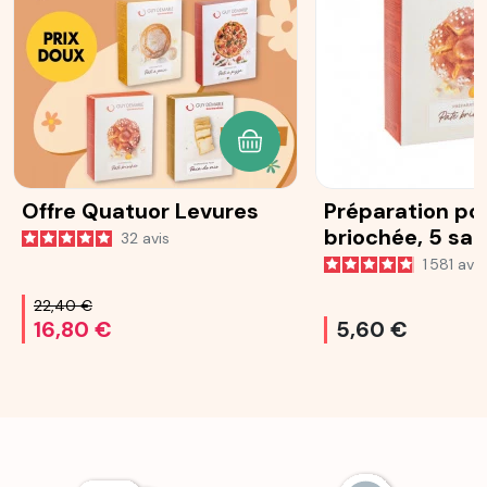
AJOUTER AU PANIER
Offre Quatuor Levures
Préparation po
briochée, 5 sa
32
avis
25 g
1 581
avis
22,40 €
16,80 €
5,60 €