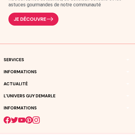
astuces gourmandes de notre communauté
JE DÉCOUVRE
arrow_drop_down
SERVICES
arrow_drop_down
INFORMATIONS
arrow_drop_down
ACTUALITÉ
arrow_drop_down
L'UNIVERS GUY DEMARLE
arrow_drop_down
INFORMATIONS