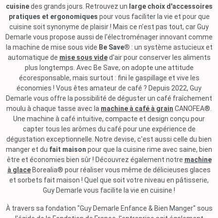
cuisine
des grands jours. Retrouvez un
large choix d'accessoires
pratiques et ergonomiques
pour vous faciliter la vie et pour que
cuisine soit synonyme de plaisir ! Mais ce n'est pas tout, car Guy
Demarle vous propose aussi de l'électroménager innovant comme
la machine de mise sous vide
Be Save®
: un système astucieux et
automatique de
mise sous vide
d'air pour conserver les aliments
plus longtemps. Avec Be Save, on adopte une attitude
écoresponsable, mais surtout : fini le gaspillage et vive les
économies ! Vous êtes amateur de café ? Depuis 2022, Guy
Demarle vous offre la possibilité de déguster un café fraîchement
moulu à chaque tasse avec la
machine à café à grain
CANOFEA®.
Une machine à café intuitive, compacte et design conçu pour
capter tous les arômes du café pour une expérience de
dégustation exceptionnelle. Notre devise, c'est aussi celle du bien
manger et du
fait maison
pour que la cuisine rime avec saine, bien
être et économies bien sûr ! Découvrez également notre
machine
à glace
Borealia® pour réaliser vous même de délicieuses glaces
et sorbets fait maison ! Quel que soit votre niveau en pâtisserie,
Guy Demarle vous facilite la vie en cuisine !
À travers sa fondation "Guy Demarle Enfance & Bien Manger" sous