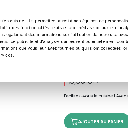
TROUVER UN·E CON
u'en cuisine ! Ils permettent aussi à nos équipes de personnalis
'offrir des fonctionnalités relatives aux médias sociaux et d'anal
E SOUS VIDE
MACHINE À CAFÉ
MACHINE À GLACE
N
ns également des informations sur l'utilisation de notre site ave
aux, de publicité et d'analyse, qui peuvent potentiellement comb
es à douilles
ormations que vous leur avez fournies ou qu'ils ont collectées lo
ervices.
Support poches
194
avis
19,90 €
TTC
Facilitez-vous la cuisine ! Ave
AJOUTER AU PANIER