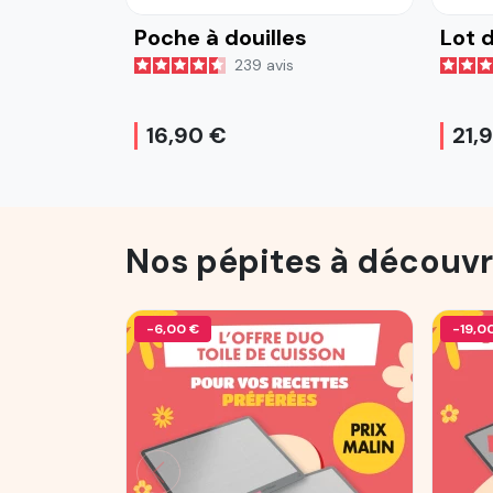
Poche à douilles
Lot d
239
avis
16,90 €
21,
Nos pépites à découvr
-6,00 €
-19,0