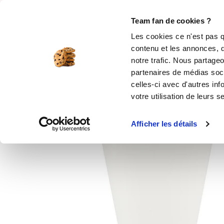
Rechercher
Team fan de cookies ?
Les cookies ce n'est pas q
contenu et les annonces, d
MOULES SILICONE
USTENSILES
ÉPICERIE
MIS
notre trafic. Nous partageo
partenaires de médias soci
Accueil
Ustensiles de cuisine
Support poch
celles-ci avec d'autres inf
votre utilisation de leurs s
Afficher les détails