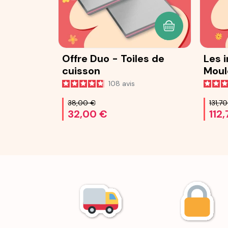
AJOUTER AU P
Offre Duo - Toiles de
Les 
cuisson
Moul
Ohra
108
avis
38,00 €
131,7
32,00 €
112