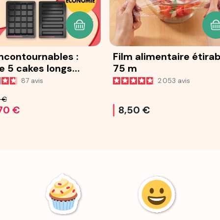
ANIER
AJOUTER AU PANIER
A
incontournables :
Film alimentaire étira
e 5 cakes longs
75 m
®
87
avis
2 053
avis
0 €
,70 €
8,50 €