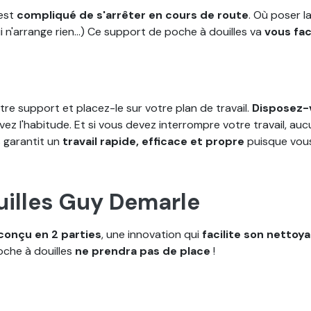
 est
compliqué de s'arrêter en cours de route
. Où poser l
i n'arrange rien...) Ce support de poche à douilles va
vous faci
re support et placez-le sur votre plan de travail.
Disposez-v
 avez l'habitude. Et si vous devez interrompre votre travail, 
s garantit un
travail rapide, efficace et propre
puisque vous 
uilles Guy Demarle
conçu en 2 parties
, une innovation qui
facilite son netto
oche à douilles
ne prendra pas de place
!