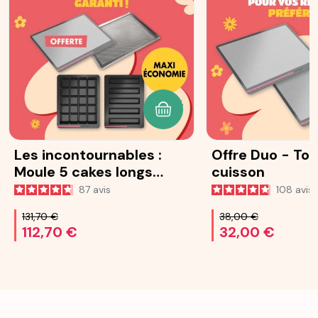
AJOUTER AU PANIER
Les incontournables :
Offre Duo - Toi
Moule 5 cakes longs
cuisson
Ohra®
87
avis
108
avis
131,70 €
38,00 €
112,70 €
32,00 €