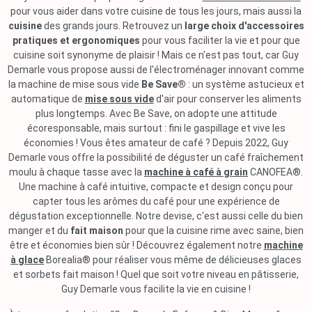
pour vous aider dans votre cuisine de tous les jours, mais aussi la
cuisine
des grands jours. Retrouvez un
large choix d'accessoires
pratiques et ergonomiques
pour vous faciliter la vie et pour que
cuisine soit synonyme de plaisir ! Mais ce n'est pas tout, car Guy
Demarle vous propose aussi de l'électroménager innovant comme
la machine de mise sous vide
Be Save®
: un système astucieux et
automatique de
mise sous vide
d'air pour conserver les aliments
plus longtemps. Avec Be Save, on adopte une attitude
écoresponsable, mais surtout : fini le gaspillage et vive les
économies ! Vous êtes amateur de café ? Depuis 2022, Guy
Demarle vous offre la possibilité de déguster un café fraîchement
moulu à chaque tasse avec la
machine à café à grain
CANOFEA®.
Une machine à café intuitive, compacte et design conçu pour
capter tous les arômes du café pour une expérience de
dégustation exceptionnelle. Notre devise, c'est aussi celle du bien
manger et du
fait maison
pour que la cuisine rime avec saine, bien
être et économies bien sûr ! Découvrez également notre
machine
à glace
Borealia® pour réaliser vous même de délicieuses glaces
et sorbets fait maison ! Quel que soit votre niveau en pâtisserie,
Guy Demarle vous facilite la vie en cuisine !