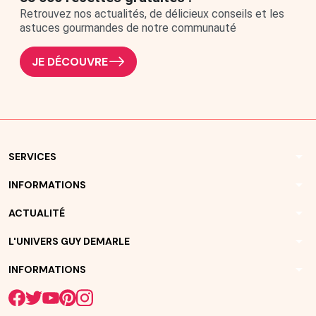
Retrouvez nos actualités, de délicieux conseils et les
astuces gourmandes de notre communauté
JE DÉCOUVRE
arrow_drop_down
SERVICES
arrow_drop_down
INFORMATIONS
arrow_drop_down
ACTUALITÉ
arrow_drop_down
L'UNIVERS GUY DEMARLE
arrow_drop_down
INFORMATIONS