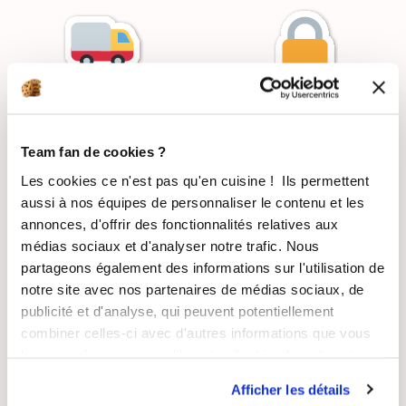
LIVRAISON
PAIEMENT
SUIVIE
SÉCURISÉ
Team fan de cookies ?
Les cookies ce n'est pas qu'en cuisine ! Ils permettent
aussi à nos équipes de personnaliser le contenu et les
annonces, d'offrir des fonctionnalités relatives aux
RECETTES
SATISFAIT OU
médias sociaux et d'analyser notre trafic. Nous
GRATUITES
REMBOURSÉ
partageons également des informations sur l'utilisation de
notre site avec nos partenaires de médias sociaux, de
publicité et d'analyse, qui peuvent potentiellement
combiner celles-ci avec d'autres informations que vous
leur avez fournies ou qu'ils ont collectées lors de votre
ASSISTANCE
ENTREPRISE
utilisation de leurs services.
Afficher les détails
RÉACTIVE
FRANÇAISE