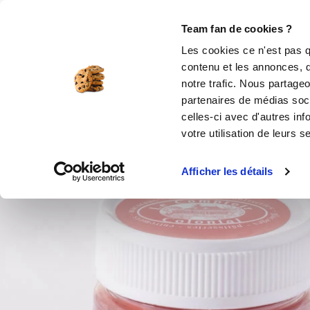
Rechercher
Team fan de cookies ?
Les cookies ce n'est pas q
contenu et les annonces, d
MOULES SILICONE
USTENSILES
ÉPICERIE
MIS
notre trafic. Nous partageo
partenaires de médias soci
Accueil
Épicerie en ligne
Colorant pour cho
celles-ci avec d'autres inf
votre utilisation de leurs s
Afficher les détails