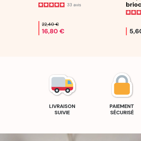
brio
33
avis
25 g
22,40 €
16,80 €
5,6
LIVRAISON
PAIEMENT
SUIVIE
SÉCURISÉ