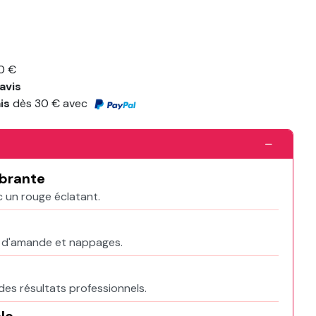
0 €
avis
ais
dès 30 € avec
ibrante
 un rouge éclatant.
s d'amande et nappages.
es résultats professionnels.