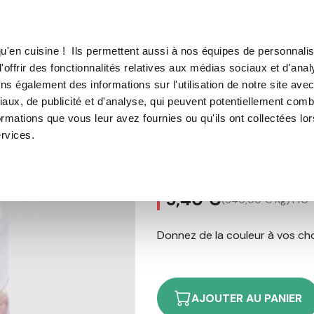
TROUVER UN·E CON
u'en cuisine ! Ils permettent aussi à nos équipes de personnalis
'offrir des fonctionnalités relatives aux médias sociaux et d'anal
E SOUS VIDE
MACHINE À CAFÉ
MACHINE À GLACE
N
ns également des informations sur l'utilisation de notre site ave
aux, de publicité et d'analyse, qui peuvent potentiellement comb
colat, rouge fraise, 10 g
ormations que vous leur avez fournies ou qu'ils ont collectées lo
ervices.
Colorant pour c
12
avis
5,40 €
(540,00 € Kg)
TTC
Donnez de la couleur à vos ch
AJOUTER AU PANIER