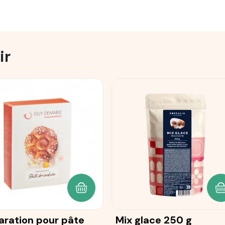
ir
ANIER
AJOUTER AU PANIER
A
aration pour pâte
Mix glace 250 g