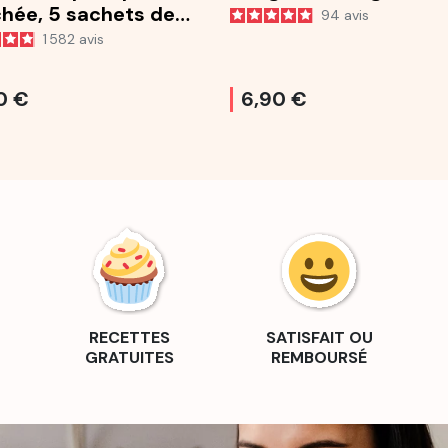
chée, 5 sachets de
94
avis
1 582
avis
0 €
6,90 €
RECETTES
SATISFAIT OU
GRATUITES
REMBOURSÉ