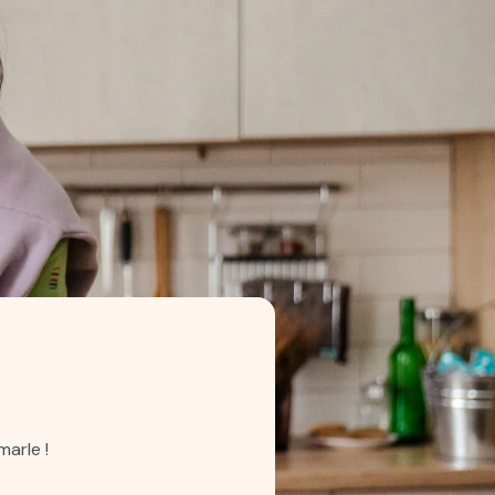
arle !