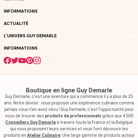
arrow_drop_down
INFORMATIONS
arrow_drop_down
ACTUALITÉ
arrow_drop_down
L'UNIVERS GUY DEMARLE
arrow_drop_down
INFORMATIONS
Boutique en ligne Guy Demarle
Guy Demarle, c'est une aventure qui a commencé il y a plus de 25
ans. Notre devise : vous proposer une expérience culinaire comme
jamais vous n'en avez vécu ! Guy Demarle, c'est l'opportunité pour
vous de trouver des
produits de professionnels
grâce aux 4 500
Conseillers Guy Demarle
à travers toute la France et la Belgique
qui vous proposent leurs services et vous font découvrir les
produits en
Atelier Culinaire
. Une large gamme de produits autour