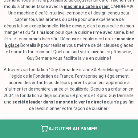
Demarle vous offre la possibilité de déguster un café fraîchement
moulu à chaque tasse avec la
machine à café à grain
CANOFEA®.
Une machine à café intuitive, compacte et design conçu pour
capter tous les arômes du café pour une expérience de
dégustation exceptionnelle. Notre devise, c'est aussi celle du bien
manger et du
fait maison
pour que la cuisine rime avec saine, bien
être et économies bien sûr ! Découvrez également notre
machine
à glace
Borealia® pour réaliser vous même de délicieuses glaces
et sorbets fait maison ! Quel que soit votre niveau en pâtisserie,
Guy Demarle vous facilite la vie en cuisine !
À travers sa fondation "Guy Demarle Enfance & Bien Manger" sous
l'égide de la Fondation de France, l'entreprise agit également
auprès des enfants ou de leurs parents pour leur apprendre à
s'alimenter de manière variée et équilibrée. Depuis sa création en
2004, la fondation a déjà soutenu 69 projets et 8 prix. Guy Demarle,
une
société leader dans le monde la vente directe
qui n'a pas fini
de révolutionner votre façon de cuisiner !
AJOUTER AU PANIER