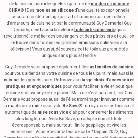
de la cuisine parmi lesquels la gamme de
moules en silicone
OHRA®
! Des
moules en silicone
d'une qualité exceptionnelle
assurant un démoulage parfait et reconnu par des milliers
d'amateurs de cuisine et par la communauté Guy Demarle ! Guy
Demarle, c'est aussi la célèbre
toile anti-adhérente
qui a
révolutionné le métier des boulangers et des pâtissiers et que l'on
retrouve dans toutes les grandes émissions culinaires à la
télévision ! Vous aussi, découvrez cette toile aux propriétés
uniques sans plus attendre.
Guy Demarle vous propose également des
ustensiles de cuisine
pour vous aider dans votre cuisine de tous les jours, mais aussi la
cuisine
des grands jours. Retrouvez un
large choix d'accessoires
pratiques et ergonomiques
pour vous faciliter la vie et pour que
cuisine soit synonyme de plaisir ! Mais ce n'est pas tout, car Guy
Demarle vous propose aussi de l'électroménager innovant comme
la machine de mise sous vide
Be Save®
: un système astucieux et
automatique de
mise sous vide
d'air pour conserver les aliments
plus longtemps. Avec Be Save, on adopte une attitude
écoresponsable, mais surtout : fini le gaspillage et vive les
économies ! Vous êtes amateur de café ? Depuis 2022, Guy