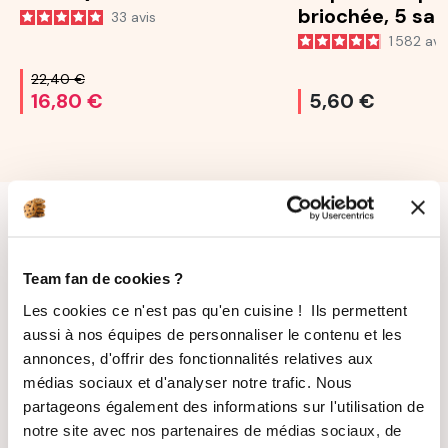
briochée, 5 sa
33
avis
25 g
1 582
avi
22,40 €
16,80 €
5,60 €
Team fan de cookies ?
Les cookies ce n'est pas qu'en cuisine ! Ils permettent
aussi à nos équipes de personnaliser le contenu et les
LIVRAISON
PAIEMENT
annonces, d'offrir des fonctionnalités relatives aux
SUIVIE
SÉCURISÉ
médias sociaux et d'analyser notre trafic. Nous
partageons également des informations sur l'utilisation de
notre site avec nos partenaires de médias sociaux, de