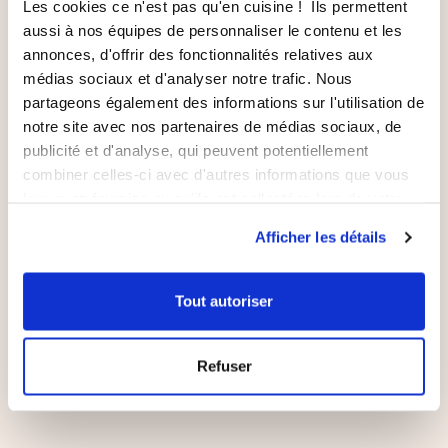
Les cookies ce n'est pas qu'en cuisine ! Ils permettent
-6,00 €
aussi à nos équipes de personnaliser le contenu et les
annonces, d'offrir des fonctionnalités relatives aux
médias sociaux et d'analyser notre trafic. Nous
partageons également des informations sur l'utilisation de
notre site avec nos partenaires de médias sociaux, de
publicité et d'analyse, qui peuvent potentiellement
combiner celles-ci avec d'autres informations que vous
leur avez fournies ou qu'ils ont collectées lors de votre
utilisation de leurs services.
AJOUTER AU PANIER
Afficher les détails
Récipient Be Save® 1,3 L
Lot de 4 Petits
Tout autoriser
en verre avec couvercle
318ML Be Save
338
avis
145
avis
Refuser
48,00 €
53,00 €
42,00 €