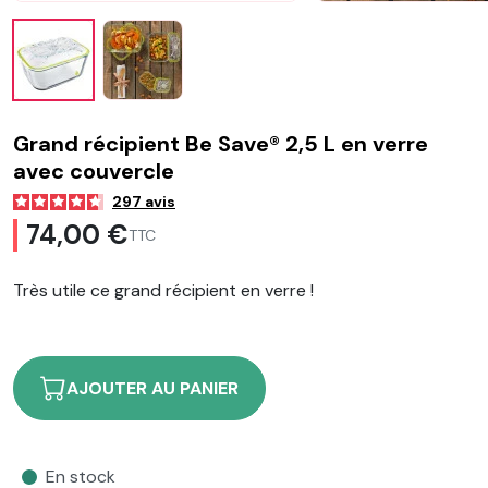
Grand récipient Be Save® 2,5 L en verre
avec couvercle
297
avis
74,00 €
TTC
Très utile ce grand récipient en verre !
AJOUTER AU PANIER
En stock