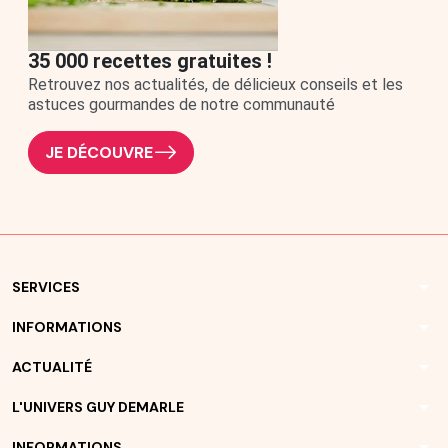
35 000 recettes gratuites !
Retrouvez nos actualités, de délicieux conseils et les
astuces gourmandes de notre communauté
JE DÉCOUVRE
arrow_drop_down
SERVICES
arrow_drop_down
INFORMATIONS
arrow_drop_down
ACTUALITÉ
arrow_drop_down
L'UNIVERS GUY DEMARLE
arrow_drop_down
INFORMATIONS