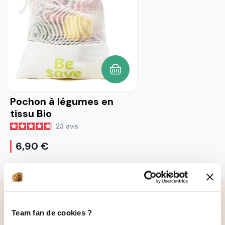
AJOUTER AU PANIER
Pochon à légumes en
tissu Bio
23
avis
6,90 €
Nos pépites à découvrir
Team fan de cookies ?