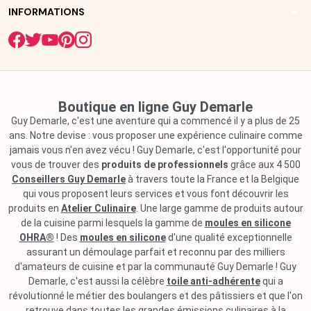
arrow_drop_down
INFORMATIONS
Boutique en ligne Guy Demarle
Guy Demarle, c'est une aventure qui a commencé il y a plus de 25
ans. Notre devise : vous proposer une expérience culinaire comme
jamais vous n'en avez vécu ! Guy Demarle, c'est l'opportunité pour
vous de trouver des
produits de professionnels
grâce aux 4 500
Conseillers Guy Demarle
à travers toute la France et la Belgique
qui vous proposent leurs services et vous font découvrir les
produits en
Atelier Culinaire
. Une large gamme de produits autour
de la cuisine parmi lesquels la gamme de
moules en silicone
OHRA®
! Des
moules en silicone
d'une qualité exceptionnelle
assurant un démoulage parfait et reconnu par des milliers
d'amateurs de cuisine et par la communauté Guy Demarle ! Guy
Demarle, c'est aussi la célèbre
toile anti-adhérente
qui a
révolutionné le métier des boulangers et des pâtissiers et que l'on
retrouve dans toutes les grandes émissions culinaires à la