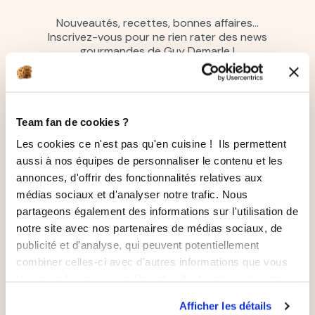
Nouveautés, recettes, bonnes affaires…
Inscrivez-vous pour ne rien rater des news
gourmandes de Guy Demarle !
Adresse mail
Entrez votre adresse mail pour vous abonner à notre new
Team fan de cookies ?
En vous inscrivant à la newsletter vous acceptez de recevoir des e-
mails de Guy Demarle sur notre actualité et nos offres en cours.
Les cookies ce n'est pas qu'en cuisine ! Ils permettent
Nous ne partageons pas vos données à des tiers. Vous pouvez à
aussi à nos équipes de personnaliser le contenu et les
tout moment vous désinscrire dans la partie basse des
Newsletters envoyées, ainsi que dans votre espace client si vous en
annonces, d'offrir des fonctionnalités relatives aux
disposez d’un
médias sociaux et d'analyser notre trafic. Nous
J’accepte de recevoir la newsletter par email.
partageons également des informations sur l'utilisation de
notre site avec nos partenaires de médias sociaux, de
publicité et d'analyse, qui peuvent potentiellement
combiner celles-ci avec d'autres informations que vous
leur avez fournies ou qu'ils ont collectées lors de votre
utilisation de leurs services.
Afficher les détails