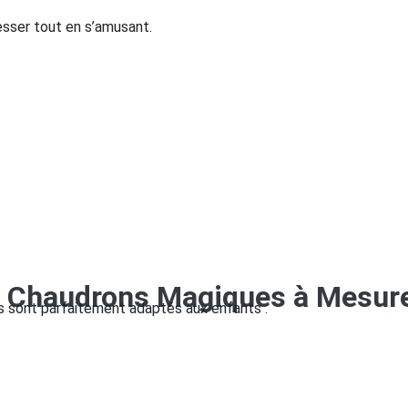
resser tout en s’amusant.
 5 Chaudrons Magiques à Mesur
les sont parfaitement adaptés aux enfants :