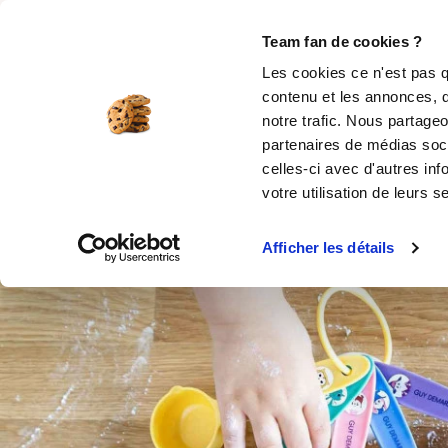
Rechercher
Team fan de cookies ?
Les cookies ce n'est pas q
contenu et les annonces, d
MOULES SILICONE
USTENSILES
ÉPICERIE
MIS
notre trafic. Nous partageo
partenaires de médias soci
Accueil
Ustensiles de cuisine
SET DE 5 C
celles-ci avec d'autres inf
votre utilisation de leurs s
Afficher les détails