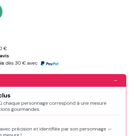
0 €
avis
ais
dès 30 € avec
clus
où chaque personnage correspond à une mesure
otions gourmandes.
vec précision et identifiée par son personnage —
e mesure !