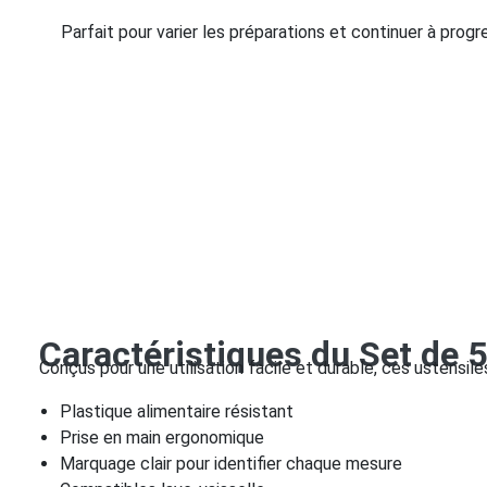
Parfait pour varier les préparations et continuer à prog
Caractéristiques du Set de
Conçus pour une utilisation facile et durable, ces ustensi
Plastique alimentaire résistant
Prise en main ergonomique
Marquage clair pour identifier chaque mesure