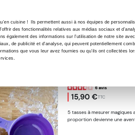
TROUVER UN·E CON
u'en cuisine ! Ils permettent aussi à nos équipes de personnalis
'offrir des fonctionnalités relatives aux médias sociaux et d'anal
E SOUS VIDE
MACHINE À CAFÉ
MACHINE À GLACE
N
ns également des informations sur l'utilisation de notre site ave
aux, de publicité et d'analyse, qui peuvent potentiellement comb
HAUDRONS MAGIQUES À MESURER
ormations que vous leur avez fournies ou qu'ils ont collectées lo
ervices.
SET DE 5 CHA
MESURER
6
avis
15,90 €
TTC
5 tasses à mesurer magiques 
proportion devienne une avent