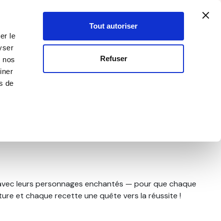
Créer un compte
Mon compte
SEILLER·ÈRE
0
Votre p
-
Inscription
Connexion
Tout autoriser
er le
yser
OUVEAUTÉS
OFFRES SPÉCIALES
Refuser
c nos
iner
rs de
UDRONS MAGIQUES À
avec leurs personnages enchantés — pour que chaque
ure et chaque recette une quête vers la réussite !