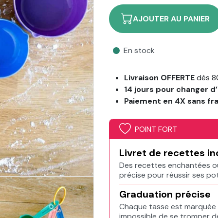
AJOUTER AU PANIER
En stock
Livraison OFFERTE
dès 8
14 jours pour changer d’
Paiement en 4X sans fr
POINT FORT
Livret de recettes in
Des recettes enchantées 
précise pour réussir ses p
Graduation précise
Chaque tasse est marquée a
impossible de se tromper d