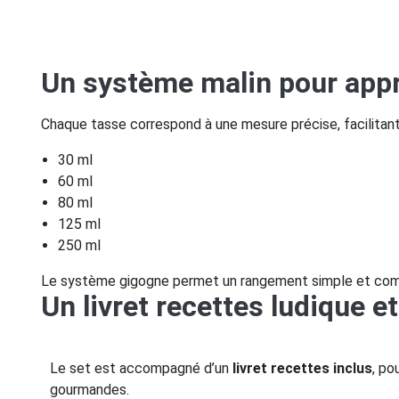
Un système malin pour appr
Chaque tasse correspond à une mesure précise, facilitan
30 ml
60 ml
80 ml
125 ml
250 ml
Le système gigogne permet un rangement simple et compa
Un livret recettes ludique e
Le set est accompagné d’un
livret recettes inclus
, po
gourmandes.