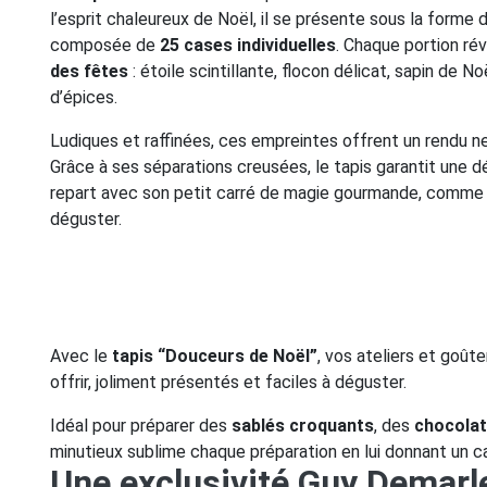
l’esprit chaleureux de Noël, il se présente sous la forme 
composée de
25 cases individuelles
. Chaque portion ré
des fêtes
: étoile scintillante, flocon délicat, sapin de
d’épices.
Ludiques et raffinées, ces empreintes offrent un rendu n
Grâce à ses séparations creusées, le tapis garantit une d
repart avec son petit carré de magie gourmande, comme u
déguster.
Avec le
tapis “Douceurs de Noël”
, vos ateliers et goût
offrir, joliment présentés et faciles à déguster.
Idéal pour préparer des
sablés croquants
, des
chocola
minutieux sublime chaque préparation en lui donnant un ca
Une exclusivité Guy Demarl