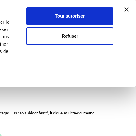
Créer un compte
Mon compte
SEILLER·ÈRE
0
Votre p
-
Inscription
Connexion
Tout autoriser
er le
yser
OUVEAUTÉS
OFFRES SPÉCIALES
Refuser
c nos
iner
CEURS DE NOËL OHRA®
rs de
CARRE DOUCEURS DE NOËL
ger : un tapis décor festif, ludique et ultra-gourmand.