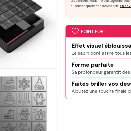
disponible. Nous ne partageons pas v
automatiquement désinscrit.
En sav
POINT FORT
Effet visuel éblouiss
Le sapin doré attire tous le
Forme parfaite
Sa profondeur garantit des 
Faites briller vos de
Ajoutez une touche finale d