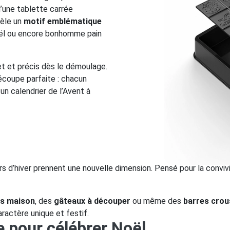
d’une tablette carrée
vèle un
motif emblématique
 Noël ou encore bonhomme pain
et et précis dès le démoulage.
écoupe parfaite : chacun
n calendrier de l’Avent à
ers d’hiver prennent une nouvelle dimension. Pensé pour la conviv
ts maison
, des
gâteaux à découper
ou même des
barres crou
ractère unique et festif.
e pour célébrer Noël