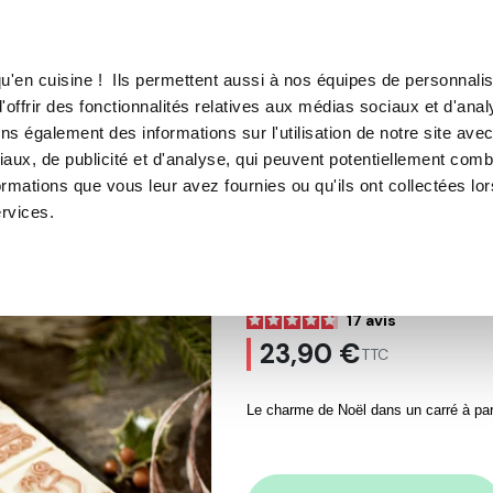
TROUVER UN·E CON
u'en cuisine ! Ils permettent aussi à nos équipes de personnalis
'offrir des fonctionnalités relatives aux médias sociaux et d'anal
E SOUS VIDE
MACHINE À CAFÉ
MACHINE À GLACE
N
ns également des informations sur l'utilisation de notre site ave
aux, de publicité et d'analyse, qui peuvent potentiellement comb
Moule à pâtisserie
Tapis reliefs
TAPIS DECOR CARRE DOU
ormations que vous leur avez fournies ou qu'ils ont collectées lo
ervices.
TAPIS DECOR 
OHRA®
17
avis
23,90 €
TTC
Le charme de Noël dans un carré à parta