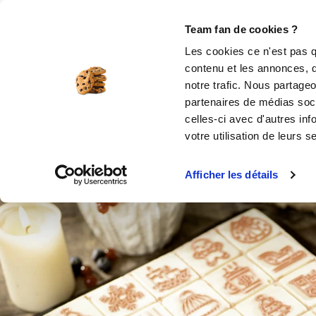
Rechercher
Team fan de cookies ?
Les cookies ce n'est pas q
contenu et les annonces, d
MOULES SILICONE
USTENSILES
ÉPICERIE
MIS
notre trafic. Nous partageo
partenaires de médias soci
Accueil
Moule en silicone pour la pâtisserie
celles-ci avec d'autres inf
votre utilisation de leurs s
Produit indisponible
Afficher les détails