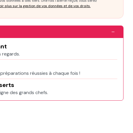
os données à des tiers. Une fois l'alerte reçue, vous serez
oir plus sur la gestion de vos données et de vos droits.
ant
s regards.
préparations réussies à chaque fois !
sserts
igne des grands chefs.