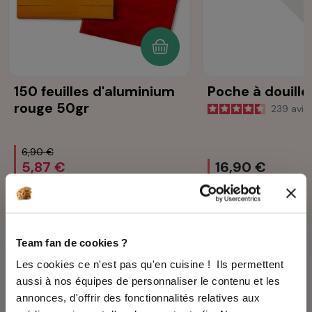
AJOUTER AU PANIER
150 feuilles d'aluminium
Poche à douille
rouge 50gr
239
avis
6,90 €
5,87 €
16,90 €
Team fan de cookies ?
Les cookies ce n'est pas qu'en cuisine ! Ils permettent
aussi à nos équipes de personnaliser le contenu et les
annonces, d'offrir des fonctionnalités relatives aux