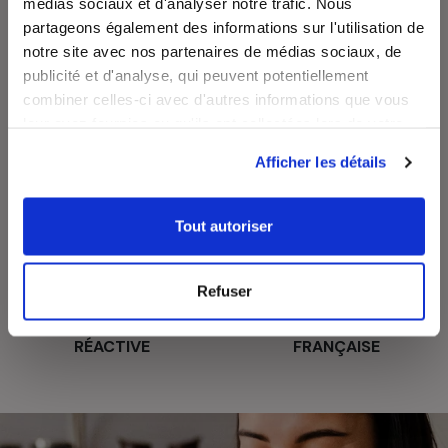
médias sociaux et d'analyser notre trafic. Nous
partageons également des informations sur l'utilisation de
LIVRAISON
PAIEMENT
SUIVIE
SÉCURISÉ
notre site avec nos partenaires de médias sociaux, de
publicité et d'analyse, qui peuvent potentiellement
combiner celles-ci avec d'autres informations que vous
leur avez fournies ou qu'ils ont collectées lors de votre
utilisation de leurs services.
Afficher les détails
RECETTES
SATISFAIT OU
GRATUITES
REMBOURSÉ
Tout autoriser
Refuser
ASSISTANCE
ENTREPRISE
RÉACTIVE
FRANÇAISE