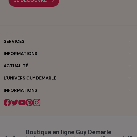
JE DÉCOUVRE
arrow_drop_down
SERVICES
arrow_drop_down
INFORMATIONS
arrow_drop_down
ACTUALITÉ
arrow_drop_down
L'UNIVERS GUY DEMARLE
arrow_drop_down
INFORMATIONS
Boutique en ligne Guy Demarle