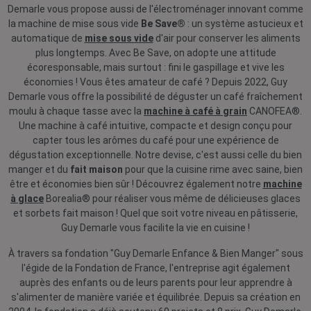
Demarle vous propose aussi de l'électroménager innovant comme
la machine de mise sous vide
Be Save®
: un système astucieux et
automatique de
mise sous vide
d'air pour conserver les aliments
plus longtemps. Avec Be Save, on adopte une attitude
écoresponsable, mais surtout : fini le gaspillage et vive les
économies ! Vous êtes amateur de café ? Depuis 2022, Guy
Demarle vous offre la possibilité de déguster un café fraîchement
moulu à chaque tasse avec la
machine à café à grain
CANOFEA®.
Une machine à café intuitive, compacte et design conçu pour
capter tous les arômes du café pour une expérience de
dégustation exceptionnelle. Notre devise, c'est aussi celle du bien
manger et du
fait maison
pour que la cuisine rime avec saine, bien
être et économies bien sûr ! Découvrez également notre
machine
à glace
Borealia® pour réaliser vous même de délicieuses glaces
et sorbets fait maison ! Quel que soit votre niveau en pâtisserie,
Guy Demarle vous facilite la vie en cuisine !
À travers sa fondation "Guy Demarle Enfance & Bien Manger" sous
l'égide de la Fondation de France, l'entreprise agit également
auprès des enfants ou de leurs parents pour leur apprendre à
s'alimenter de manière variée et équilibrée. Depuis sa création en