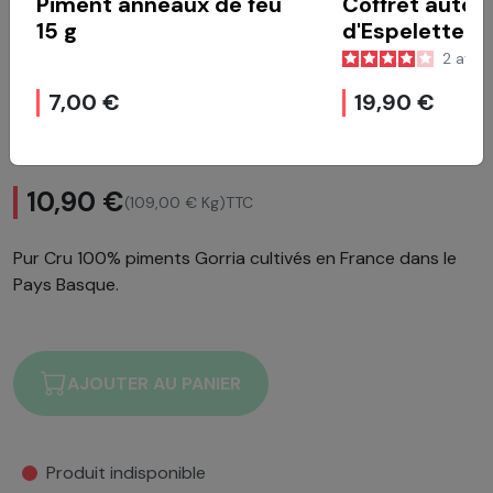
Piment anneaux de feu
Coffret autou
15 g
d'Espelette
2
avis
7,00 €
19,90 €
Hot Sauce au piment basque 100g
10,90 €
(109,00 € Kg)
TTC
Pur Cru 100% piments Gorria cultivés en France dans le
Pays Basque.
AJOUTER AU PANIER
Produit indisponible