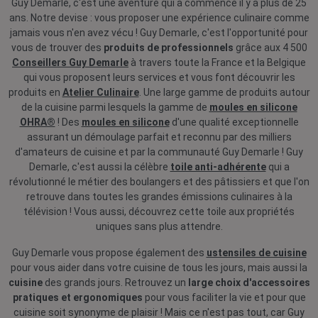
Guy Demarle, c'est une aventure qui a commencé il y a plus de 25
ans. Notre devise : vous proposer une expérience culinaire comme
jamais vous n'en avez vécu ! Guy Demarle, c'est l'opportunité pour
vous de trouver des
produits de professionnels
grâce aux 4 500
Conseillers Guy Demarle
à travers toute la France et la Belgique
qui vous proposent leurs services et vous font découvrir les
produits en
Atelier Culinaire
. Une large gamme de produits autour
de la cuisine parmi lesquels la gamme de
moules en silicone
OHRA®
! Des
moules en silicone
d'une qualité exceptionnelle
assurant un démoulage parfait et reconnu par des milliers
d'amateurs de cuisine et par la communauté Guy Demarle ! Guy
Demarle, c'est aussi la célèbre
toile anti-adhérente
qui a
révolutionné le métier des boulangers et des pâtissiers et que l'on
retrouve dans toutes les grandes émissions culinaires à la
télévision ! Vous aussi, découvrez cette toile aux propriétés
uniques sans plus attendre.
Guy Demarle vous propose également des
ustensiles de cuisine
pour vous aider dans votre cuisine de tous les jours, mais aussi la
cuisine
des grands jours. Retrouvez un
large choix d'accessoires
pratiques et ergonomiques
pour vous faciliter la vie et pour que
cuisine soit synonyme de plaisir ! Mais ce n'est pas tout, car Guy