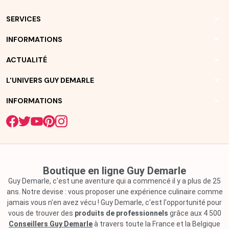
arrow_drop_down
SERVICES
arrow_drop_down
INFORMATIONS
arrow_drop_down
ACTUALITÉ
arrow_drop_down
L'UNIVERS GUY DEMARLE
arrow_drop_down
INFORMATIONS
Boutique en ligne Guy Demarle
Guy Demarle, c'est une aventure qui a commencé il y a plus de 25
ans. Notre devise : vous proposer une expérience culinaire comme
jamais vous n'en avez vécu ! Guy Demarle, c'est l'opportunité pour
vous de trouver des
produits de professionnels
grâce aux 4 500
Conseillers Guy Demarle
à travers toute la France et la Belgique