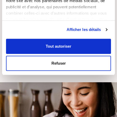
notre site avec nos partenaires de médias sociaux, de
publicité et d'analyse, qui peuvent potentiellement
combiner celles-ci avec d'autres informations que vous
leur avez fournies ou qu'ils ont collectées lors de votre
RECETTES
SATISFAIT OU
utilisation de leurs services.
GRATUITES
REMBOURSÉ
Afficher les détails
Tout autoriser
ASSISTANCE
ENTREPRISE
Refuser
RÉACTIVE
FRANÇAISE