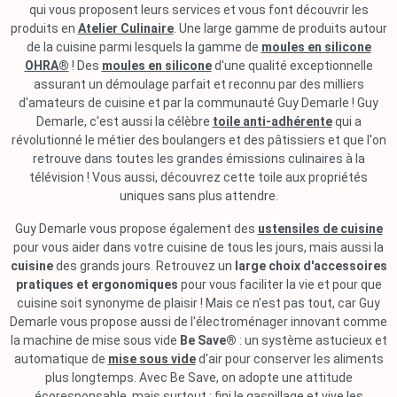
qui vous proposent leurs services et vous font découvrir les
produits en
Atelier Culinaire
. Une large gamme de produits autour
de la cuisine parmi lesquels la gamme de
moules en silicone
OHRA®
! Des
moules en silicone
d'une qualité exceptionnelle
assurant un démoulage parfait et reconnu par des milliers
d'amateurs de cuisine et par la communauté Guy Demarle ! Guy
Demarle, c'est aussi la célèbre
toile anti-adhérente
qui a
révolutionné le métier des boulangers et des pâtissiers et que l'on
retrouve dans toutes les grandes émissions culinaires à la
télévision ! Vous aussi, découvrez cette toile aux propriétés
uniques sans plus attendre.
Guy Demarle vous propose également des
ustensiles de cuisine
pour vous aider dans votre cuisine de tous les jours, mais aussi la
cuisine
des grands jours. Retrouvez un
large choix d'accessoires
pratiques et ergonomiques
pour vous faciliter la vie et pour que
cuisine soit synonyme de plaisir ! Mais ce n'est pas tout, car Guy
Demarle vous propose aussi de l'électroménager innovant comme
la machine de mise sous vide
Be Save®
: un système astucieux et
automatique de
mise sous vide
d'air pour conserver les aliments
plus longtemps. Avec Be Save, on adopte une attitude
écoresponsable, mais surtout : fini le gaspillage et vive les