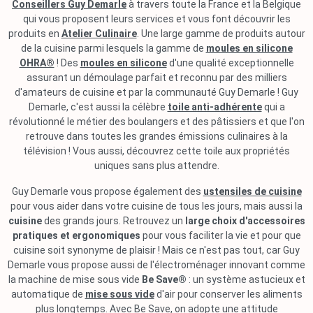
Conseillers Guy Demarle
à travers toute la France et la Belgique
qui vous proposent leurs services et vous font découvrir les
produits en
Atelier Culinaire
. Une large gamme de produits autour
de la cuisine parmi lesquels la gamme de
moules en silicone
OHRA®
! Des
moules en silicone
d'une qualité exceptionnelle
assurant un démoulage parfait et reconnu par des milliers
d'amateurs de cuisine et par la communauté Guy Demarle ! Guy
Demarle, c'est aussi la célèbre
toile anti-adhérente
qui a
révolutionné le métier des boulangers et des pâtissiers et que l'on
retrouve dans toutes les grandes émissions culinaires à la
télévision ! Vous aussi, découvrez cette toile aux propriétés
uniques sans plus attendre.
Guy Demarle vous propose également des
ustensiles de cuisine
pour vous aider dans votre cuisine de tous les jours, mais aussi la
cuisine
des grands jours. Retrouvez un
large choix d'accessoires
pratiques et ergonomiques
pour vous faciliter la vie et pour que
cuisine soit synonyme de plaisir ! Mais ce n'est pas tout, car Guy
Demarle vous propose aussi de l'électroménager innovant comme
la machine de mise sous vide
Be Save®
: un système astucieux et
automatique de
mise sous vide
d'air pour conserver les aliments
plus longtemps. Avec Be Save, on adopte une attitude