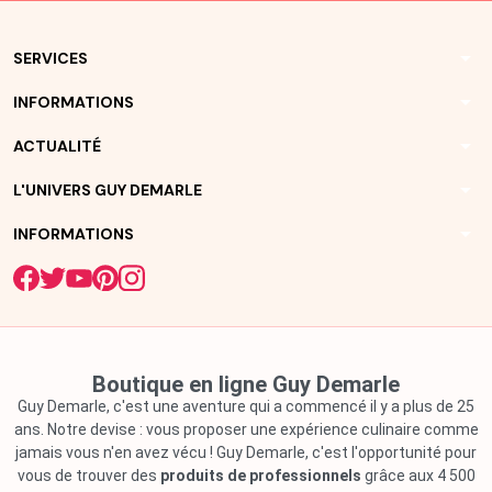
arrow_drop_down
SERVICES
arrow_drop_down
INFORMATIONS
arrow_drop_down
ACTUALITÉ
arrow_drop_down
L'UNIVERS GUY DEMARLE
arrow_drop_down
INFORMATIONS
Boutique en ligne Guy Demarle
Guy Demarle, c'est une aventure qui a commencé il y a plus de 25
ans. Notre devise : vous proposer une expérience culinaire comme
jamais vous n'en avez vécu ! Guy Demarle, c'est l'opportunité pour
vous de trouver des
produits de professionnels
grâce aux 4 500