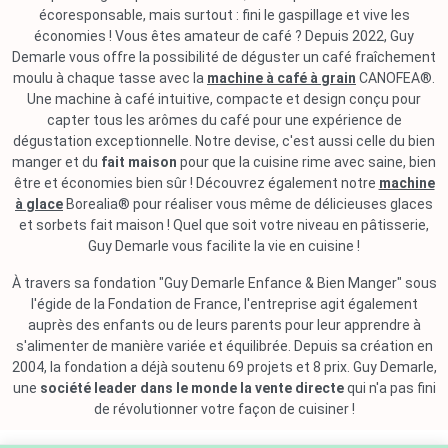
écoresponsable, mais surtout : fini le gaspillage et vive les
économies ! Vous êtes amateur de café ? Depuis 2022, Guy
Demarle vous offre la possibilité de déguster un café fraîchement
moulu à chaque tasse avec la
machine à café à grain
CANOFEA®.
Une machine à café intuitive, compacte et design conçu pour
capter tous les arômes du café pour une expérience de
dégustation exceptionnelle. Notre devise, c'est aussi celle du bien
manger et du
fait maison
pour que la cuisine rime avec saine, bien
être et économies bien sûr ! Découvrez également notre
machine
à glace
Borealia® pour réaliser vous même de délicieuses glaces
et sorbets fait maison ! Quel que soit votre niveau en pâtisserie,
Guy Demarle vous facilite la vie en cuisine !
À travers sa fondation "Guy Demarle Enfance & Bien Manger" sous
l'égide de la Fondation de France, l'entreprise agit également
auprès des enfants ou de leurs parents pour leur apprendre à
s'alimenter de manière variée et équilibrée. Depuis sa création en
2004, la fondation a déjà soutenu 69 projets et 8 prix. Guy Demarle,
une
société leader dans le monde la vente directe
qui n'a pas fini
de révolutionner votre façon de cuisiner !