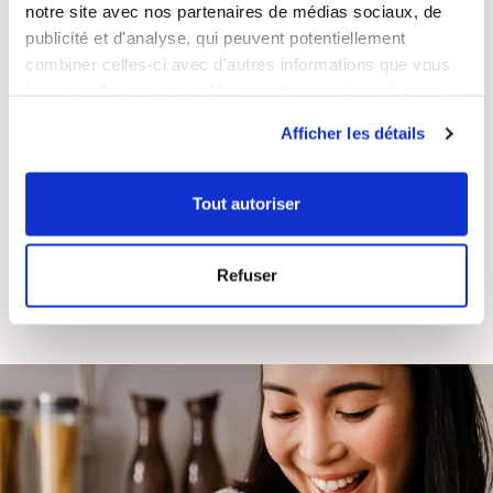
notre site avec nos partenaires de médias sociaux, de
publicité et d'analyse, qui peuvent potentiellement
combiner celles-ci avec d'autres informations que vous
leur avez fournies ou qu'ils ont collectées lors de votre
RECETTES
SATISFAIT OU
utilisation de leurs services.
GRATUITES
REMBOURSÉ
Afficher les détails
Tout autoriser
ASSISTANCE
ENTREPRISE
Refuser
RÉACTIVE
FRANÇAISE