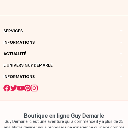
arrow_drop_down
SERVICES
arrow_drop_down
INFORMATIONS
arrow_drop_down
ACTUALITÉ
arrow_drop_down
L'UNIVERS GUY DEMARLE
arrow_drop_down
INFORMATIONS
Boutique en ligne Guy Demarle
Guy Demarle, c'est une aventure qui a commencé il y a plus de 25
ans. Notre devise : vous proposer une expérience culinaire comme