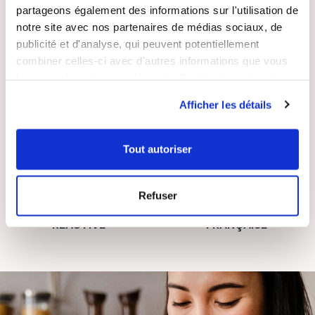
LIVRAISON
PAIEMENT
partageons également des informations sur l'utilisation de
SUIVIE
SÉCURISÉ
notre site avec nos partenaires de médias sociaux, de
publicité et d'analyse, qui peuvent potentiellement
combiner celles-ci avec d'autres informations que vous
leur avez fournies ou qu'ils ont collectées lors de votre
utilisation de leurs services.
Afficher les détails
RECETTES
SATISFAIT OU
GRATUITES
REMBOURSÉ
Tout autoriser
Refuser
ASSISTANCE
ENTREPRISE
RÉACTIVE
FRANÇAISE