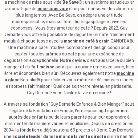
la machine de mise sous vide
Be Save®
: un système astucieux et
automatique de
mise sous vide
d'air pour conserver les aliments
plus longtemps. Avec Be Save, on adopte une attitude
écoresponsable, mais surtout : fini le gaspillage et vive les
économies ! Vous êtes amateur de café ? Depuis 2022, Guy
Demarle vous offre la possibilité de déguster un café fraîchement
moulu à chaque tasse avec la
machine à café à grain
CANOFEA®.
Une machine à café intuitive, compacte et design conçu pour
capter tous les arômes du café pour une expérience de
dégustation exceptionnelle. Notre devise, c'est aussi celle du bien
manger et du
fait maison
pour que la cuisine rime avec saine, bien
être et économies bien sûr ! Découvrez également notre
machine
à glace
Borealia® pour réaliser vous même de délicieuses glaces
et sorbets fait maison ! Quel que soit votre niveau en pâtisserie,
Guy Demarle vous facilite la vie en cuisine !
À travers sa fondation "Guy Demarle Enfance & Bien Manger" sous
l'égide de la Fondation de France, l'entreprise agit également
auprès des enfants ou de leurs parents pour leur apprendre à
s'alimenter de manière variée et équilibrée. Depuis sa création en
2004, la fondation a déjà soutenu 69 projets et 8 prix. Guy Demarle,
une
société leader dans le monde la vente directe
qui n'a pas fini