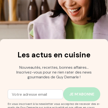
Les actus en cuisine
Nouveautés, recettes, bonnes affaires…
Inscrivez-vous pour ne rien rater des news
gourmandes de Guy Demarle !
Adresse mail
Entrez votre adresse mail pour vous abonner à notre new
En vous inscrivant à la newsletter vous acceptez de recevoir des e-
mails de Guy Demarle sur notre actualité et nos offres en cours.