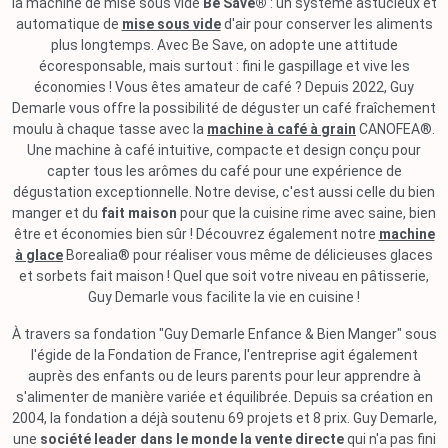
la machine de mise sous vide
Be Save®
: un système astucieux et
automatique de
mise sous vide
d'air pour conserver les aliments
plus longtemps. Avec Be Save, on adopte une attitude
écoresponsable, mais surtout : fini le gaspillage et vive les
économies ! Vous êtes amateur de café ? Depuis 2022, Guy
Demarle vous offre la possibilité de déguster un café fraîchement
moulu à chaque tasse avec la
machine à café à grain
CANOFEA®.
Une machine à café intuitive, compacte et design conçu pour
capter tous les arômes du café pour une expérience de
dégustation exceptionnelle. Notre devise, c'est aussi celle du bien
manger et du
fait maison
pour que la cuisine rime avec saine, bien
être et économies bien sûr ! Découvrez également notre
machine
à glace
Borealia® pour réaliser vous même de délicieuses glaces
et sorbets fait maison ! Quel que soit votre niveau en pâtisserie,
Guy Demarle vous facilite la vie en cuisine !
À travers sa fondation "Guy Demarle Enfance & Bien Manger" sous
l'égide de la Fondation de France, l'entreprise agit également
auprès des enfants ou de leurs parents pour leur apprendre à
s'alimenter de manière variée et équilibrée. Depuis sa création en
2004, la fondation a déjà soutenu 69 projets et 8 prix. Guy Demarle,
une
société leader dans le monde la vente directe
qui n'a pas fini