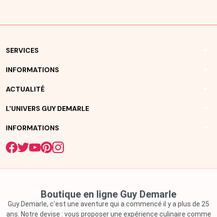
arrow_drop_down
SERVICES
arrow_drop_down
INFORMATIONS
arrow_drop_down
ACTUALITÉ
arrow_drop_down
L'UNIVERS GUY DEMARLE
arrow_drop_down
INFORMATIONS
Boutique en ligne Guy Demarle
Guy Demarle, c'est une aventure qui a commencé il y a plus de 25
ans. Notre devise : vous proposer une expérience culinaire comme