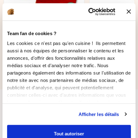
AJOUTER AU PANIER
150 feuilles d'aluminium
Poche à douille
Team fan de cookies ?
rouge 50gr
Les cookies ce n'est pas qu'en cuisine ! Ils permettent
aussi à nos équipes de personnaliser le contenu et les
6,90 €
annonces, d'offrir des fonctionnalités relatives aux
5,87 €
16,90 €
médias sociaux et d'analyser notre trafic. Nous
partageons également des informations sur l'utilisation de
notre site avec nos partenaires de médias sociaux, de
publicité et d'analyse, qui peuvent potentiellement
combiner celles-ci avec d'autres informations que vous
leur avez fournies ou qu'ils ont collectées lors de votre
utilisation de leurs services.
Afficher les détails
Tout autoriser
LIVRAISON
PAIEMENT