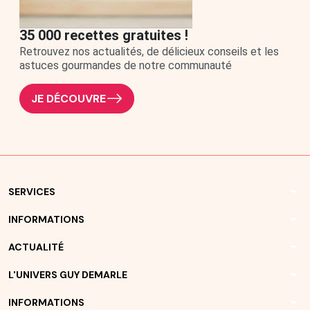
35 000 recettes gratuites !
Retrouvez nos actualités, de délicieux conseils et les
astuces gourmandes de notre communauté
JE DÉCOUVRE
arrow_drop_down
SERVICES
arrow_drop_down
INFORMATIONS
arrow_drop_down
ACTUALITÉ
arrow_drop_down
L'UNIVERS GUY DEMARLE
arrow_drop_down
INFORMATIONS