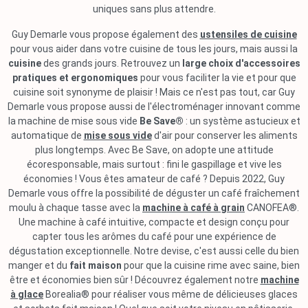
uniques sans plus attendre.
Guy Demarle vous propose également des
ustensiles de cuisine
pour vous aider dans votre cuisine de tous les jours, mais aussi la
cuisine
des grands jours. Retrouvez un
large choix d'accessoires
pratiques et ergonomiques
pour vous faciliter la vie et pour que
cuisine soit synonyme de plaisir ! Mais ce n'est pas tout, car Guy
Demarle vous propose aussi de l'électroménager innovant comme
la machine de mise sous vide
Be Save®
: un système astucieux et
automatique de
mise sous vide
d'air pour conserver les aliments
plus longtemps. Avec Be Save, on adopte une attitude
écoresponsable, mais surtout : fini le gaspillage et vive les
économies ! Vous êtes amateur de café ? Depuis 2022, Guy
Demarle vous offre la possibilité de déguster un café fraîchement
moulu à chaque tasse avec la
machine à café à grain
CANOFEA®.
Une machine à café intuitive, compacte et design conçu pour
capter tous les arômes du café pour une expérience de
dégustation exceptionnelle. Notre devise, c'est aussi celle du bien
manger et du
fait maison
pour que la cuisine rime avec saine, bien
être et économies bien sûr ! Découvrez également notre
machine
à glace
Borealia® pour réaliser vous même de délicieuses glaces