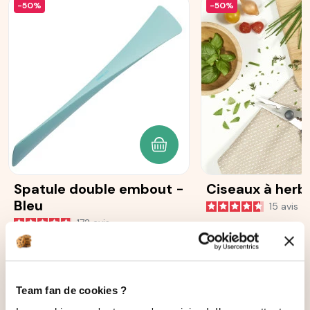
-50%
-50%
AJOUTER AU PANIER
Spatule double embout -
Ciseaux à herb
Bleu
15
avis
172
avis
15,90 €
19,90 €
7,95 €
9,95 €
Team fan de cookies ?