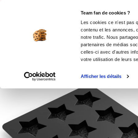
Rechercher
Team fan de cookies ?
Les cookies ce n'est pas q
contenu et les annonces, d
MOULES SILICONE
USTENSILES
ÉPICERIE
MIS
notre trafic. Nous partageo
partenaires de médias soci
Accueil
Moule en silicone pour la pâtisserie
celles-ci avec d'autres inf
votre utilisation de leurs s
Produit indisponible
Afficher les détails