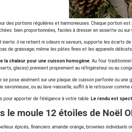
r des portions régulières et harmonieuses. Chaque portion est 
chées bien proportionnées, faciles à dresser en assiette ou sur 
nt inerte: il ne retient ni odeurs ni saveurs, supporte les écart
as de graissage; même les pâtes fines et les appareils délicats
 de la chaleur pour une cuisson homogène
. Au four traditionn
nserts, glaces) prennent proprement au réfrigérateur ou au cong
ue se pose aisément sur une plaque de cuisson perforée ou une grill
de savonneuse, ou au lave-vaisselle, suffit à le retrouver comme 
s pour apporter de l'élégance à votre table.
Le rendu est spect
s le moule 12 étoiles de Noël
oelleux épicés, financiers amande-orange, brownies individuels