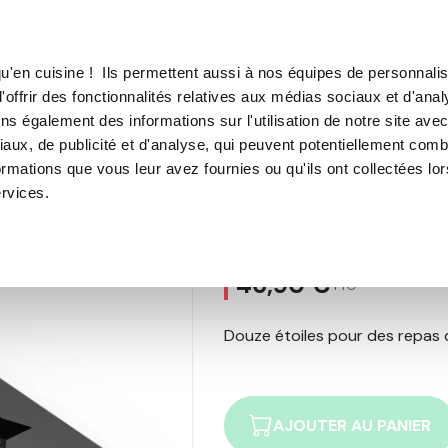
TROUVER UN·E CON
u'en cuisine ! Ils permettent aussi à nos équipes de personnalis
'offrir des fonctionnalités relatives aux médias sociaux et d'anal
E SOUS VIDE
MACHINE À CAFÉ
MACHINE À GLACE
N
ns également des informations sur l'utilisation de notre site ave
aux, de publicité et d'analyse, qui peuvent potentiellement comb
Moule 12 étoiles noël OHRA®
ormations que vous leur avez fournies ou qu'ils ont collectées lo
ervices.
Moule 12 étoil
24
avis
46,90 €
TTC
Douze étoiles pour des repas d
AJOUTER AU PANIER