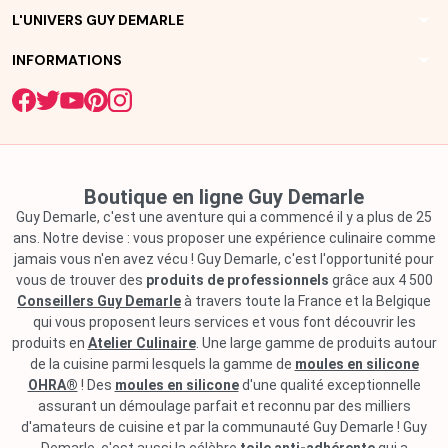
arrow_drop_down
L'UNIVERS GUY DEMARLE
arrow_drop_down
INFORMATIONS
Boutique en ligne Guy Demarle
Guy Demarle, c'est une aventure qui a commencé il y a plus de 25
ans. Notre devise : vous proposer une expérience culinaire comme
jamais vous n'en avez vécu ! Guy Demarle, c'est l'opportunité pour
vous de trouver des
produits de professionnels
grâce aux 4 500
Conseillers Guy Demarle
à travers toute la France et la Belgique
qui vous proposent leurs services et vous font découvrir les
produits en
Atelier Culinaire
. Une large gamme de produits autour
de la cuisine parmi lesquels la gamme de
moules en silicone
OHRA®
! Des
moules en silicone
d'une qualité exceptionnelle
assurant un démoulage parfait et reconnu par des milliers
d'amateurs de cuisine et par la communauté Guy Demarle ! Guy