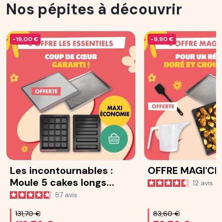
Nos pépites à découvrir
-19,00 €
-9,90 €
AJOUTER AU PANIER
Les incontournables :
OFFRE MAGI'CR
Moule 5 cakes longs
12
avis
Ohra®
87
avis
131,70 €
83,60 €