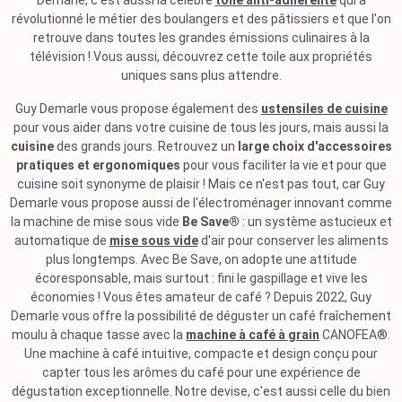
Demarle, c'est aussi la célèbre
toile anti-adhérente
qui a
révolutionné le métier des boulangers et des pâtissiers et que l'on
retrouve dans toutes les grandes émissions culinaires à la
télévision ! Vous aussi, découvrez cette toile aux propriétés
uniques sans plus attendre.
Guy Demarle vous propose également des
ustensiles de cuisine
pour vous aider dans votre cuisine de tous les jours, mais aussi la
cuisine
des grands jours. Retrouvez un
large choix d'accessoires
pratiques et ergonomiques
pour vous faciliter la vie et pour que
cuisine soit synonyme de plaisir ! Mais ce n'est pas tout, car Guy
Demarle vous propose aussi de l'électroménager innovant comme
la machine de mise sous vide
Be Save®
: un système astucieux et
automatique de
mise sous vide
d'air pour conserver les aliments
plus longtemps. Avec Be Save, on adopte une attitude
écoresponsable, mais surtout : fini le gaspillage et vive les
économies ! Vous êtes amateur de café ? Depuis 2022, Guy
Demarle vous offre la possibilité de déguster un café fraîchement
moulu à chaque tasse avec la
machine à café à grain
CANOFEA®.
Une machine à café intuitive, compacte et design conçu pour
capter tous les arômes du café pour une expérience de
dégustation exceptionnelle. Notre devise, c'est aussi celle du bien