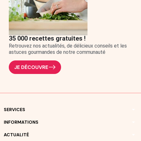
35 000 recettes gratuites !
Retrouvez nos actualités, de délicieux conseils et les
astuces gourmandes de notre communauté
JE DÉCOUVRE
arrow_drop_down
SERVICES
arrow_drop_down
INFORMATIONS
arrow_drop_down
ACTUALITÉ