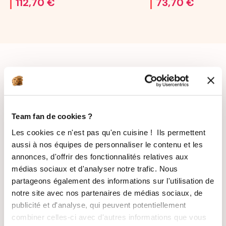
112,70 €
73,70 €
Team fan de cookies ?
LIVRAISON
PAIEMENT
Les cookies ce n'est pas qu'en cuisine ! Ils permettent
SUIVIE
SÉCURISÉ
aussi à nos équipes de personnaliser le contenu et les
annonces, d'offrir des fonctionnalités relatives aux
médias sociaux et d'analyser notre trafic. Nous
partageons également des informations sur l'utilisation de
notre site avec nos partenaires de médias sociaux, de
RECETTES
SATISFAIT OU
publicité et d'analyse, qui peuvent potentiellement
GRATUITES
REMBOURSÉ
combiner celles-ci avec d'autres informations que vous