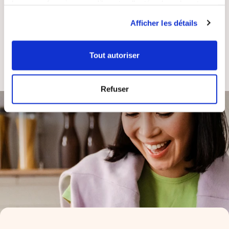
leur avez fournies ou qu'ils ont collectées lors de votre
utilisation de leurs services.
Afficher les détails
ASSISTANCE
ENTREPRISE
Tout autoriser
RÉACTIVE
FRANÇAISE
Refuser