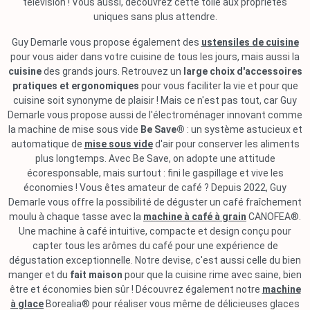
télévision ! Vous aussi, découvrez cette toile aux propriétés
uniques sans plus attendre.
Guy Demarle vous propose également des
ustensiles de cuisine
pour vous aider dans votre cuisine de tous les jours, mais aussi la
cuisine
des grands jours. Retrouvez un
large choix d'accessoires
pratiques et ergonomiques
pour vous faciliter la vie et pour que
cuisine soit synonyme de plaisir ! Mais ce n'est pas tout, car Guy
Demarle vous propose aussi de l'électroménager innovant comme
la machine de mise sous vide
Be Save®
: un système astucieux et
automatique de
mise sous vide
d'air pour conserver les aliments
plus longtemps. Avec Be Save, on adopte une attitude
écoresponsable, mais surtout : fini le gaspillage et vive les
économies ! Vous êtes amateur de café ? Depuis 2022, Guy
Demarle vous offre la possibilité de déguster un café fraîchement
moulu à chaque tasse avec la
machine à café à grain
CANOFEA®.
Une machine à café intuitive, compacte et design conçu pour
capter tous les arômes du café pour une expérience de
dégustation exceptionnelle. Notre devise, c'est aussi celle du bien
manger et du
fait maison
pour que la cuisine rime avec saine, bien
être et économies bien sûr ! Découvrez également notre
machine
à glace
Borealia® pour réaliser vous même de délicieuses glaces