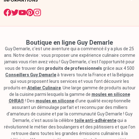
arrow_drop_down
Boutique en ligne Guy Demarle
Guy Demarle, c'est une aventure qui a commencé il y a plus de 25
ans. Notre devise : vous proposer une expérience culinaire comme
jamais vous n'en avez vécu ! Guy Demarle, c'est l'opportunité pour
vous de trouver des
produits de professionnels
grâce aux 4 500
Conseillers Guy Demarle
à travers toute la France et la Belgique
qui vous proposent leurs services et vous font découvrir les
produits en
Atelier Culinaire
. Une large gamme de produits autour
de la cuisine parmi lesquels la gamme de
moules en silicone
OHRA®
! Des
moules en silicone
d'une qualité exceptionnelle
assurant un démoulage parfait et reconnu par des milliers
d'amateurs de cuisine et par la communauté Guy Demarle ! Guy
Demarle, c'est aussi la célèbre
toile anti-adhérente
qui a
révolutionné le métier des boulangers et des pâtissiers et que l'on
retrouve dans toutes les grandes émissions culinaires à la