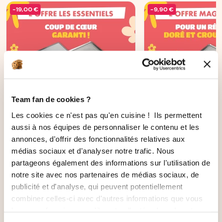
-19,00 €
-9,90 €
Team fan de cookies ?
AJOUTER AU PANIER
Les cookies ce n'est pas qu'en cuisine ! Ils permettent
aussi à nos équipes de personnaliser le contenu et les
Les incontournables :
annonces, d'offrir des fonctionnalités relatives aux
OFFRE MAGI'CR
Moule 5 cakes longs
médias sociaux et d'analyser notre trafic. Nous
12
avis
Ohra®
partageons également des informations sur l'utilisation de
87
avis
notre site avec nos partenaires de médias sociaux, de
131,70 €
83,60 €
publicité et d'analyse, qui peuvent potentiellement
112,70 €
73,70 €
combiner celles-ci avec d'autres informations que vous
leur avez fournies ou qu'ils ont collectées lors de votre
utilisation de leurs services.