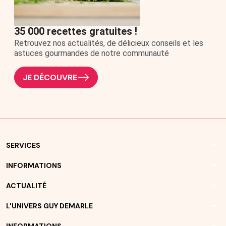
35 000 recettes gratuites !
Retrouvez nos actualités, de délicieux conseils et les
astuces gourmandes de notre communauté
JE DÉCOUVRE
arrow_drop_down
SERVICES
arrow_drop_down
INFORMATIONS
arrow_drop_down
ACTUALITÉ
arrow_drop_down
L'UNIVERS GUY DEMARLE
INFORMATIONS