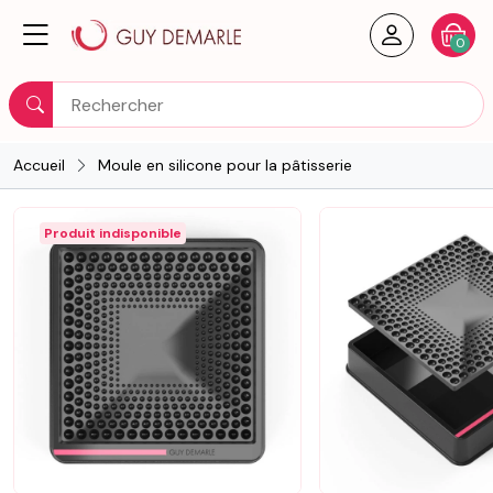
Créer un
Votre
0
Rechercher
Accueil
Moule en silicone pour la pâtisserie
Produit indisponible