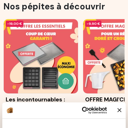
Nos pépites à découvrir
-19,00 €
-9,90 €
AJOUTER AU PANIER
Les incontournables :
OFFRE MAGI'CR
Moule 5 cakes longs
12
avis
Ohra®
87
avis
131,70 €
83,60 €