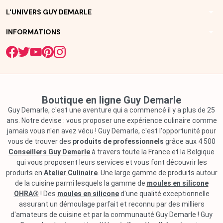
arrow_drop_down
L'UNIVERS GUY DEMARLE
arrow_drop_down
INFORMATIONS
Boutique en ligne Guy Demarle
Guy Demarle, c'est une aventure qui a commencé il y a plus de 25
ans. Notre devise : vous proposer une expérience culinaire comme
jamais vous n'en avez vécu ! Guy Demarle, c'est l'opportunité pour
vous de trouver des
produits de professionnels
grâce aux 4 500
Conseillers Guy Demarle
à travers toute la France et la Belgique
qui vous proposent leurs services et vous font découvrir les
produits en
Atelier Culinaire
. Une large gamme de produits autour
de la cuisine parmi lesquels la gamme de
moules en silicone
OHRA®
! Des
moules en silicone
d'une qualité exceptionnelle
assurant un démoulage parfait et reconnu par des milliers
d'amateurs de cuisine et par la communauté Guy Demarle ! Guy