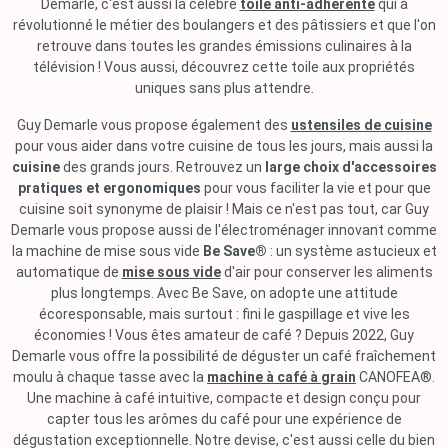
Demarle, c'est aussi la célèbre
toile anti-adhérente
qui a
révolutionné le métier des boulangers et des pâtissiers et que l'on
retrouve dans toutes les grandes émissions culinaires à la
télévision ! Vous aussi, découvrez cette toile aux propriétés
uniques sans plus attendre.
Guy Demarle vous propose également des
ustensiles de cuisine
pour vous aider dans votre cuisine de tous les jours, mais aussi la
cuisine
des grands jours. Retrouvez un
large choix d'accessoires
pratiques et ergonomiques
pour vous faciliter la vie et pour que
cuisine soit synonyme de plaisir ! Mais ce n'est pas tout, car Guy
Demarle vous propose aussi de l'électroménager innovant comme
la machine de mise sous vide
Be Save®
: un système astucieux et
automatique de
mise sous vide
d'air pour conserver les aliments
plus longtemps. Avec Be Save, on adopte une attitude
écoresponsable, mais surtout : fini le gaspillage et vive les
économies ! Vous êtes amateur de café ? Depuis 2022, Guy
Demarle vous offre la possibilité de déguster un café fraîchement
moulu à chaque tasse avec la
machine à café à grain
CANOFEA®.
Une machine à café intuitive, compacte et design conçu pour
capter tous les arômes du café pour une expérience de
dégustation exceptionnelle. Notre devise, c'est aussi celle du bien