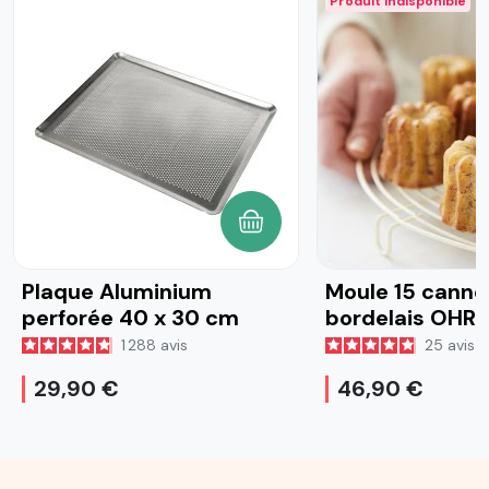
Produit indisponible
AJOUTER AU PANIER
Plaque Aluminium
Moule 15 canne
perforée 40 x 30 cm
bordelais OHR
1 288
avis
25
avis
29,90 €
46,90 €