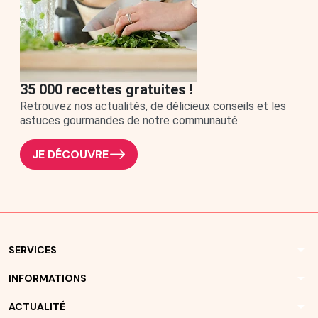
35 000 recettes gratuites !
Retrouvez nos actualités, de délicieux conseils et les
astuces gourmandes de notre communauté
JE DÉCOUVRE
arrow_drop_down
SERVICES
arrow_drop_down
INFORMATIONS
arrow_drop_down
ACTUALITÉ