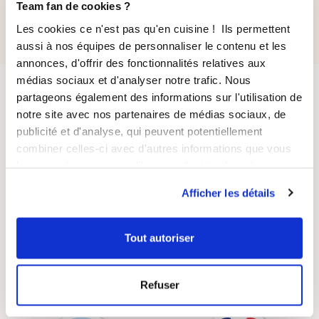
112,70 €
73,70 €
Team fan de cookies ?
Les cookies ce n'est pas qu'en cuisine ! Ils permettent
aussi à nos équipes de personnaliser le contenu et les
annonces, d'offrir des fonctionnalités relatives aux
médias sociaux et d'analyser notre trafic. Nous
partageons également des informations sur l'utilisation de
notre site avec nos partenaires de médias sociaux, de
publicité et d'analyse, qui peuvent potentiellement
combiner celles-ci avec d'autres informations que vous
leur avez fournies ou qu'ils ont collectées lors de votre
LIVRAISON
PAIEMENT
utilisation de leurs services.
SUIVIE
SÉCURISÉ
Afficher les détails
Tout autoriser
RECETTES
SATISFAIT OU
Refuser
GRATUITES
REMBOURSÉ