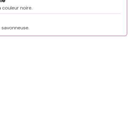
ne
 couleur noire.
u savonneuse.