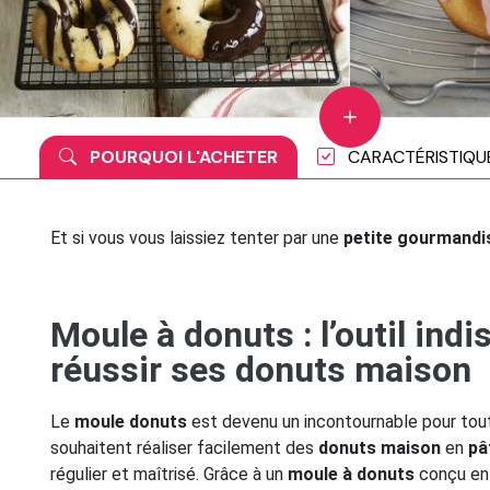
POURQUOI L'ACHETER
CARACTÉRISTIQU
Et si vous vous laissiez tenter par une
petite gourmandi
Moule à donuts : l’outil ind
réussir ses donuts maison
Le
moule donuts
est devenu un incontournable pour tout
souhaitent réaliser facilement des
donuts maison
en
pâ
régulier et maîtrisé. Grâce à un
moule à donuts
conçu e