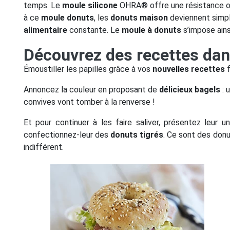
temps. Le
moule silicone
OHRA® offre une résistance op
à ce
moule donuts
, les
donuts maison
deviennent simple
alimentaire
constante. Le
moule à donuts
s’impose ains
Découvrez des recettes da
Émoustiller les papilles grâce à vos
nouvelles recettes
f
Annoncez la couleur en proposant de
délicieux bagels
: 
convives vont tomber à la renverse !
Et pour continuer à les faire saliver, présentez leur u
confectionnez-leur des
donuts tigrés
. Ce sont des donu
indifférent.