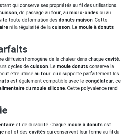
stant qui conserve ses propriétés au fil des utilisations.
cuisson
, de passage au
four
, au
micro-ondes
ou au
évite toute déformation des
donuts maison
. Cette
aire
ni la régularité de la
cuisson
. Le
moule à donuts
arfaits
ne diffusion homogène de la chaleur dans chaque
cavité
.
eurs cycles de
cuisson
. Le
moule donuts
conserve la
peut être utilisé au
four
, où il supporte parfaitement les
nuts
est également compatible avec le
congélateur
, ce
alimentaire
du
moule silicone
. Cette polyvalence rend
ie
entaire
et de durabilité. Chaque
moule à donuts
est
ge
net et des
cavités
qui conservent leur forme au fil du