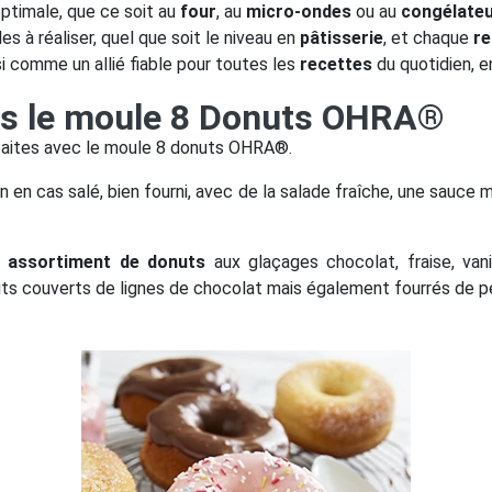
timale, que ce soit au
four
, au
micro-ondes
ou au
congélate
s à réaliser, quel que soit le niveau en
pâtisserie
, et chaque
re
i comme un allié fiable pour toutes les
recettes
du quotidien, e
ns le moule 8 Donuts OHRA®
aites avec le moule 8 donuts OHRA®.
un en cas salé, bien fourni, avec de la salade fraîche, une sauce
n
assortiment de donuts
aux glaçages chocolat, fraise, van
ts couverts de lignes de chocolat mais également fourrés de pé