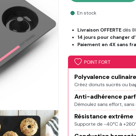
En stock
Livraison OFFERTE
dès 8
14 jours pour changer d’
Paiement en 4X sans fr
POINT FORT
Polyvalence culinair
Créez donuts sucrés ou bage
Anti-adhérence parf
Démoulez sans effort, sans 
Résistance extrême
Supporte de -40°C à +260°C 