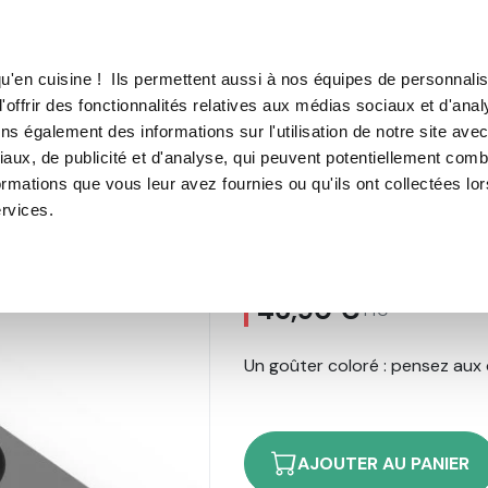
TROUVER UN·E CON
u'en cuisine ! Ils permettent aussi à nos équipes de personnalis
'offrir des fonctionnalités relatives aux médias sociaux et d'anal
E SOUS VIDE
MACHINE À CAFÉ
MACHINE À GLACE
N
ns également des informations sur l'utilisation de notre site ave
aux, de publicité et d'analyse, qui peuvent potentiellement comb
Moule 8 Donuts OHRA®
ormations que vous leur avez fournies ou qu'ils ont collectées lo
ervices.
Moule 8 Donut
59
avis
46,90 €
TTC
Un goûter coloré : pensez aux 
AJOUTER AU PANIER