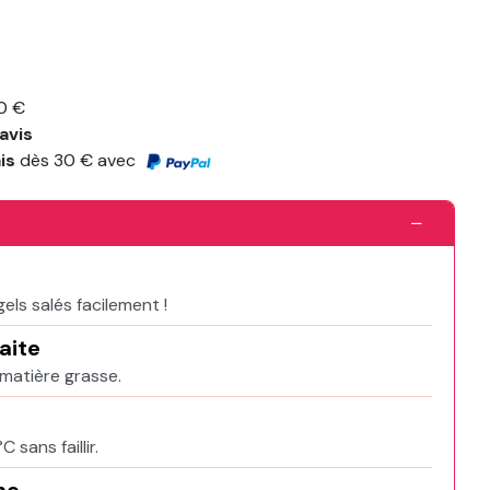
0 €
avis
ais
dès 30 € avec
e
ls salés facilement !
aite
matière grasse.
sans faillir.