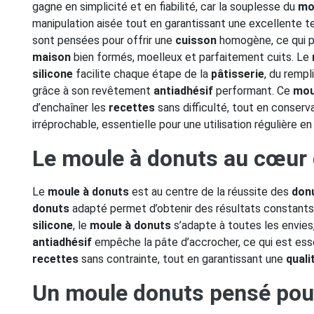
gagne en simplicité et en fiabilité, car la souplesse du
mo
manipulation aisée tout en garantissant une excellente 
sont pensées pour offrir une
cuisson
homogène, ce qui p
maison
bien formés, moelleux et parfaitement cuits. Le
silicone
facilite chaque étape de la
pâtisserie
, du rempl
grâce à son revêtement
antiadhésif
performant. Ce
mou
d’enchaîner les
recettes
sans difficulté, tout en conser
irréprochable, essentielle pour une utilisation régulière e
Le moule à donuts au cœur 
Le
moule à donuts
est au centre de la réussite des
don
donuts
adapté permet d’obtenir des résultats constant
silicone
, le
moule à donuts
s’adapte à toutes les envies,
antiadhésif
empêche la pâte d’accrocher, ce qui est ess
recettes
sans contrainte, tout en garantissant une
quali
Un moule donuts pensé pour 