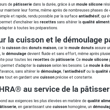
eurs de
pâtisserie
dans la durée, grâce à un
moule silicone
rési
ur maintenir leur forme, même après de nombreuses phases de
imple et rapide, rendu possible par la surface
antiadhésif
, qui 
e permet d’enchaîner les
recettes
sans altérer la
qualité aliment
’adapter à toutes les préparations.
r la cuisson et le démoulage p
r la
cuisson
des
donuts maison
, car le
moule donuts
assure u
, le
démoulage
devient fluide et sans effort, même après plusi
faite pour toutes les
recettes
de
pâtisserie
. Ce
moule silicone
ui permet d’adapter la
cuisson
selon les besoins. Le
moule à do
l’avance, sans altérer le
démoulage
, l’
antiadhésif
ou la
qualité 
es
tout en gardant une
cuisson
précise et constante.
HRA® au service de la pâtisser
ond aux exigences les plus élevées en matière de
qualité alim
âtisserie
, en garantissant une
cuisson
homogène, un
démoula