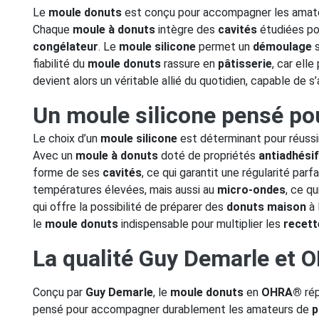
Le
moule donuts
est conçu pour accompagner les amat
Chaque
moule à donuts
intègre des
cavités
étudiées po
congélateur
. Le
moule silicone
permet un
démoulage
s
fiabilité du
moule donuts
rassure en
pâtisserie
, car ell
devient alors un véritable allié du quotidien, capable de s
Un moule silicone pensé pou
Le choix d’un
moule silicone
est déterminant pour réussi
Avec un
moule à donuts
doté de propriétés
antiadhésif
forme de ses
cavités
, ce qui garantit une régularité par
températures élevées, mais aussi au
micro-ondes
, ce q
qui offre la possibilité de préparer des
donuts maison
à 
le
moule donuts
indispensable pour multiplier les
recett
La qualité Guy Demarle et O
Conçu par
Guy Demarle
, le
moule donuts
en
OHRA®
rép
pensé pour accompagner durablement les amateurs de
p