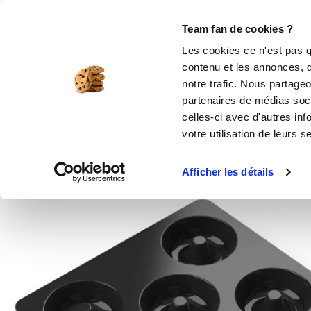
Rechercher
Team fan de cookies ?
Les cookies ce n'est pas q
contenu et les annonces, d
MOULES SILICONE
USTENSILES
ÉPICERIE
MIS
notre trafic. Nous partageo
partenaires de médias soci
Accueil
Moule en silicone pour la pâtisserie
celles-ci avec d'autres inf
votre utilisation de leurs s
Afficher les détails