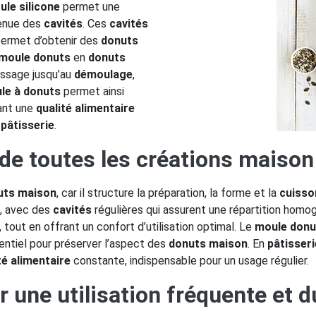
ule silicone
permet une
tenue des
cavités
. Ces
cavités
ermet d’obtenir des
donuts
moule donuts
en
donuts
issage jusqu’au
démoulage
,
le à donuts
permet ainsi
vant une
qualité alimentaire
n
pâtisserie
.
de toutes les créations maison
uts maison
, car il structure la préparation, la forme et la
cuisso
s, avec des
cavités
régulières qui assurent une répartition homo
 tout en offrant un confort d’utilisation optimal. Le
moule donu
entiel pour préserver l’aspect des
donuts maison
. En
pâtisseri
té alimentaire
constante, indispensable pour un usage régulier.
une utilisation fréquente et d