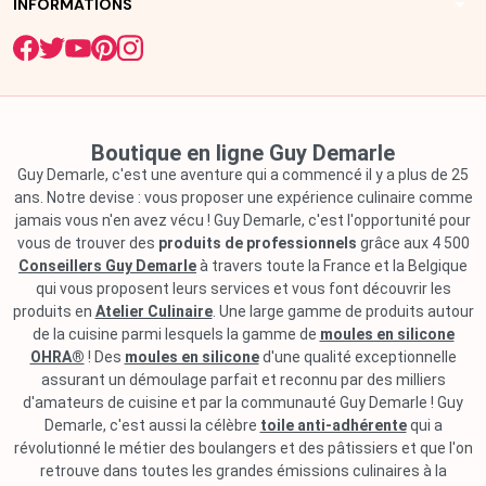
arrow_drop_down
INFORMATIONS
Boutique en ligne Guy Demarle
Guy Demarle, c'est une aventure qui a commencé il y a plus de 25
ans. Notre devise : vous proposer une expérience culinaire comme
jamais vous n'en avez vécu ! Guy Demarle, c'est l'opportunité pour
vous de trouver des
produits de professionnels
grâce aux 4 500
Conseillers Guy Demarle
à travers toute la France et la Belgique
qui vous proposent leurs services et vous font découvrir les
produits en
Atelier Culinaire
. Une large gamme de produits autour
de la cuisine parmi lesquels la gamme de
moules en silicone
OHRA®
! Des
moules en silicone
d'une qualité exceptionnelle
assurant un démoulage parfait et reconnu par des milliers
d'amateurs de cuisine et par la communauté Guy Demarle ! Guy
Demarle, c'est aussi la célèbre
toile anti-adhérente
qui a
révolutionné le métier des boulangers et des pâtissiers et que l'on
retrouve dans toutes les grandes émissions culinaires à la