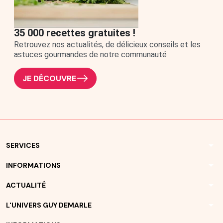
35 000 recettes gratuites !
Retrouvez nos actualités, de délicieux conseils et les
astuces gourmandes de notre communauté
JE DÉCOUVRE
arrow_drop_down
SERVICES
arrow_drop_down
INFORMATIONS
arrow_drop_down
ACTUALITÉ
arrow_drop_down
L'UNIVERS GUY DEMARLE