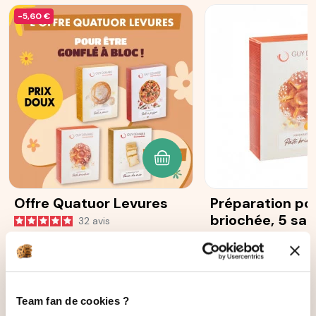
-5,60 €
AJOUTER AU PANIER
Offre Quatuor Levures
Préparation po
briochée, 5 sa
32
avis
25 g
1 580
avi
22,40 €
16,80 €
5,60 €
Team fan de cookies ?