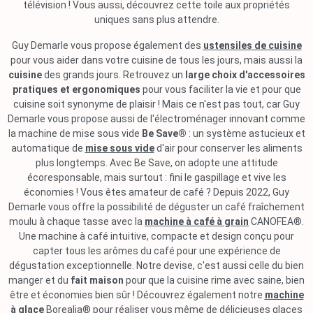
télévision ! Vous aussi, découvrez cette toile aux propriétés
uniques sans plus attendre.
Guy Demarle vous propose également des
ustensiles de cuisine
pour vous aider dans votre cuisine de tous les jours, mais aussi la
cuisine
des grands jours. Retrouvez un
large choix d'accessoires
pratiques et ergonomiques
pour vous faciliter la vie et pour que
cuisine soit synonyme de plaisir ! Mais ce n'est pas tout, car Guy
Demarle vous propose aussi de l'électroménager innovant comme
la machine de mise sous vide
Be Save®
: un système astucieux et
automatique de
mise sous vide
d'air pour conserver les aliments
plus longtemps. Avec Be Save, on adopte une attitude
écoresponsable, mais surtout : fini le gaspillage et vive les
économies ! Vous êtes amateur de café ? Depuis 2022, Guy
Demarle vous offre la possibilité de déguster un café fraîchement
moulu à chaque tasse avec la
machine à café à grain
CANOFEA®.
Une machine à café intuitive, compacte et design conçu pour
capter tous les arômes du café pour une expérience de
dégustation exceptionnelle. Notre devise, c'est aussi celle du bien
manger et du
fait maison
pour que la cuisine rime avec saine, bien
être et économies bien sûr ! Découvrez également notre
machine
à glace
Borealia® pour réaliser vous même de délicieuses glaces