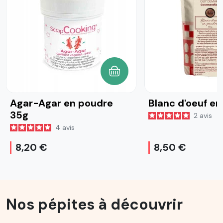
AJOUTER AU PANIER
Agar-Agar en poudre
Blanc d'oeuf e
35g
2
avis
4
avis
8,20 €
8,50 €
Nos pépites à découvrir