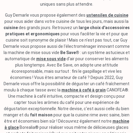
uniques sans plus attendre.
Guy Demarle vous propose également des
ustensiles de cuisine
pour vous aider dans votre cuisine de tous les jours, mais aussi la
cuisine
des grands jours. Retrouvez un
large choix d'accessoires
pratiques et ergonomiques
pour vous faciliter la vie et pour que
cuisine soit synonyme de plaisir ! Mais ce n'est pas tout, car Guy
Demarle vous propose aussi de l'électroménager innovant comme
la machine de mise sous vide
Be Save®
: un système astucieux et
automatique de
mise sous vide
d'air pour conserver les aliments
plus longtemps. Avec Be Save, on adopte une attitude
écoresponsable, mais surtout : fini le gaspillage et vive les
économies ! Vous êtes amateur de café ? Depuis 2022, Guy
Demarle vous offre la possibilité de déguster un café fraîchement
moulu à chaque tasse avec la
machine à café à grain
CANOFEA®.
Une machine à café intuitive, compacte et design conçu pour
capter tous les arômes du café pour une expérience de
dégustation exceptionnelle. Notre devise, c'est aussi celle du bien
manger et du
fait maison
pour que la cuisine rime avec saine, bien
être et économies bien sûr ! Découvrez également notre
machine
à glace
Borealia® pour réaliser vous même de délicieuses glaces