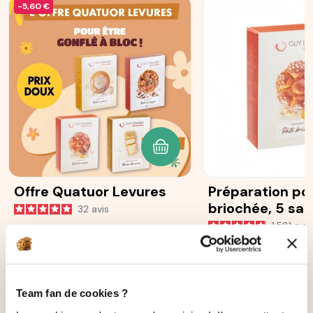
-5,60 €
AJOUTER AU PANIER
Offre Quatuor Levures
Préparation po
briochée, 5 sa
32
avis
25 g
1 581
avis
22,40 €
16,80 €
5,60 €
Team fan de cookies ?