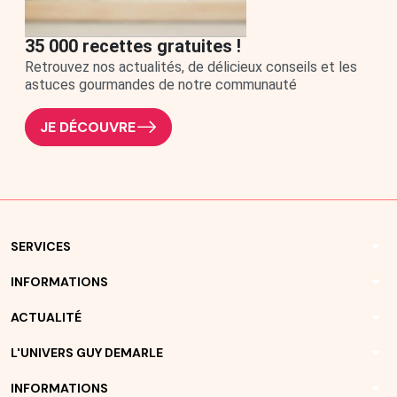
35 000 recettes gratuites !
Retrouvez nos actualités, de délicieux conseils et les
astuces gourmandes de notre communauté
JE DÉCOUVRE
arrow_drop_down
SERVICES
arrow_drop_down
INFORMATIONS
arrow_drop_down
ACTUALITÉ
arrow_drop_down
L'UNIVERS GUY DEMARLE
arrow_drop_down
INFORMATIONS