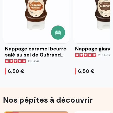
AJOUTER AU PANIER
Nappage caramel beurre
Nappage giand
salé au sel de Guérande
59
avis
320g
63
avis
6,50 €
6,50 €
Nos pépites à découvrir