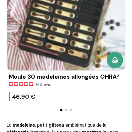
AJOUTE
Moule 30 madeleines allongées OHRA®
M
148
avis
46,90 €
La
madeleine
, petit
gâteau
emblématique de la