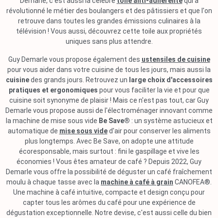
Demarle, c'est aussi la célèbre
toile anti-adhérente
qui a
révolutionné le métier des boulangers et des pâtissiers et que l'on
retrouve dans toutes les grandes émissions culinaires à la
télévision ! Vous aussi, découvrez cette toile aux propriétés
uniques sans plus attendre.
Guy Demarle vous propose également des
ustensiles de cuisine
pour vous aider dans votre cuisine de tous les jours, mais aussi la
cuisine
des grands jours. Retrouvez un
large choix d'accessoires
pratiques et ergonomiques
pour vous faciliter la vie et pour que
cuisine soit synonyme de plaisir ! Mais ce n'est pas tout, car Guy
Demarle vous propose aussi de l'électroménager innovant comme
la machine de mise sous vide
Be Save®
: un système astucieux et
automatique de
mise sous vide
d'air pour conserver les aliments
plus longtemps. Avec Be Save, on adopte une attitude
écoresponsable, mais surtout : fini le gaspillage et vive les
économies ! Vous êtes amateur de café ? Depuis 2022, Guy
Demarle vous offre la possibilité de déguster un café fraîchement
moulu à chaque tasse avec la
machine à café à grain
CANOFEA®.
Une machine à café intuitive, compacte et design conçu pour
capter tous les arômes du café pour une expérience de
dégustation exceptionnelle. Notre devise, c'est aussi celle du bien