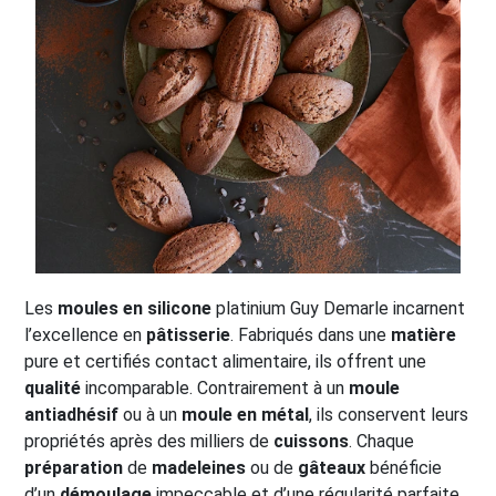
Les
moules en silicone
platinium Guy Demarle incarnent
l’excellence en
pâtisserie
. Fabriqués dans une
matière
pure et certifiés contact alimentaire, ils offrent une
qualité
incomparable. Contrairement à un
moule
antiadhésif
ou à un
moule en métal
, ils conservent leurs
propriétés après des milliers de
cuissons
. Chaque
préparation
de
madeleines
ou de
gâteaux
bénéficie
d’un
démoulage
impeccable et d’une régularité parfaite.