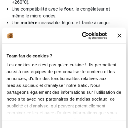
+260°C).
Une compatibilité avec le
four
, le congélateur et
même le micro-ondes.
Une
matière
incassable, légère et facile à ranger.
Une longue durée de vie, surtout pour le
silicone
platinium.
Ces
avantages
en font un
choix
privilégié pour de
nombreux passionnés de
cuisine
et de
pâtisserie
, qu’ils
Team fan de cookies ?
soient amateurs ou professionnels.
Les cookies ce n'est pas qu'en cuisine ! Ils permettent
aussi à nos équipes de personnaliser le contenu et les
annonces, d'offrir des fonctionnalités relatives aux
médias sociaux et d'analyser notre trafic. Nous
partageons également des informations sur l'utilisation de
notre site avec nos partenaires de médias sociaux, de
publicité et d'analyse, qui peuvent potentiellement
combiner celles-ci avec d'autres informations que vous
leur avez fournies ou qu'ils ont collectées lors de votre
utilisation de leurs services.