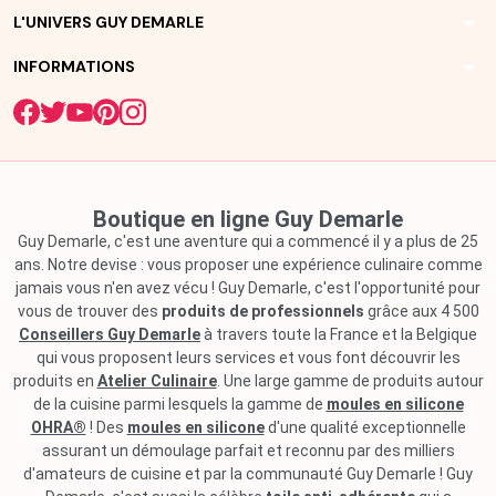
arrow_drop_down
L'UNIVERS GUY DEMARLE
arrow_drop_down
INFORMATIONS
Boutique en ligne Guy Demarle
Guy Demarle, c'est une aventure qui a commencé il y a plus de 25
ans. Notre devise : vous proposer une expérience culinaire comme
jamais vous n'en avez vécu ! Guy Demarle, c'est l'opportunité pour
vous de trouver des
produits de professionnels
grâce aux 4 500
Conseillers Guy Demarle
à travers toute la France et la Belgique
qui vous proposent leurs services et vous font découvrir les
produits en
Atelier Culinaire
. Une large gamme de produits autour
de la cuisine parmi lesquels la gamme de
moules en silicone
OHRA®
! Des
moules en silicone
d'une qualité exceptionnelle
assurant un démoulage parfait et reconnu par des milliers
d'amateurs de cuisine et par la communauté Guy Demarle ! Guy