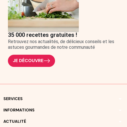
35 000 recettes gratuites !
Retrouvez nos actualités, de délicieux conseils et les
astuces gourmandes de notre communauté
JE DÉCOUVRE
arrow_drop_down
SERVICES
arrow_drop_down
INFORMATIONS
arrow_drop_down
ACTUALITÉ