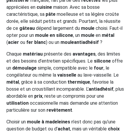
pâtisserie
française, fait partie des
recettes
les plus
appréciées en
cuisine
maison. Avec sa bosse
caractéristique, sa
pâte
moelleuse et sa légère croûte
dorée, elle séduit petits et grands. Pourtant, la réussite
de ce
gâteau
dépend largement du
moule
choisi. Faut-il
opter pour un
moule en silicone
, un
moule
en
métal
(
acier
ou
fer blanc
) ou un
moule
antiadhésif
?
Chaque
matériau
présente des
avantages
, des limites
et des besoins d’entretien spécifiques. Le
silicone
offre
un
démoulage
simple, compatible avec le
four
, le
congélateur ou même la
vaisselle
au lave-vaisselle. Le
métal
, grâce à sa conduction
thermique
, favorise la
bosse et un croustillant incomparable. L’
antiadhésif
, plus
abordable en
prix
, reste un compromis pour une
utilisation
occasionnelle mais demande une attention
particulière sur son
revêtement
.
Choisir un
moule à madeleines
n’est donc pas qu’une
question de budget ou d’
achat
, mais un véritable
choix