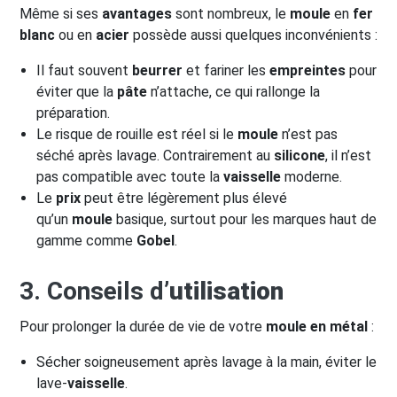
Même si ses
avantages
sont nombreux, le
moule
en
fer
blanc
ou en
acier
possède aussi quelques inconvénients :
Il faut souvent
beurrer
et fariner les
empreintes
pour
éviter que la
pâte
n’attache, ce qui rallonge la
préparation.
Le risque de rouille est réel si le
moule
n’est pas
séché après lavage. Contrairement au
silicone
, il n’est
pas compatible avec toute la
vaisselle
moderne.
Le
prix
peut être légèrement plus élevé
qu’un
moule
basique, surtout pour les marques haut de
gamme comme
Gobel
.
3. Conseils d’
utilisation
Pour prolonger la durée de vie de votre
moule en métal
:
Sécher soigneusement après lavage à la main, éviter le
lave-
vaisselle
.