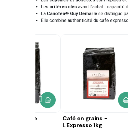
Les
critères clés
avant l’achat : capacité d
La
Canofea® Guy Demarle
se distingue pa
Elle combine authenticité du café expresso
AJOUTER AU PANIER
AJOUTER AU
 - Le
Café en grains -
Lot 
L'Expresso 1kg
dét