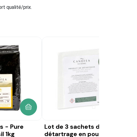
rt qualité/prix.
AJOUTER AU PANIER
AJOUTER AU PANIER
Lot de 3 sachets de
Café en gra
détartrage en poudre
origine - Br