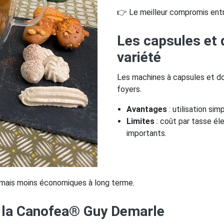
👉 Le meilleur compromis entr
Les capsules et d
variété
Les machines à capsules et d
foyers.
Avantages
: utilisation sim
Limites
: coût par tasse é
importants.
, mais moins économiques à long terme.
: la Canofea® Guy Demarle