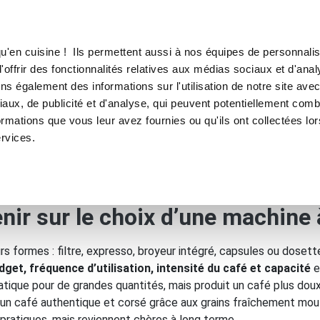
TROUVER UN·E CON
u'en cuisine ! Ils permettent aussi à nos équipes de personnalis
'offrir des fonctionnalités relatives aux médias sociaux et d'anal
E SOUS VIDE
MACHINE À CAFÉ
MACHINE À GLACE
N
ns également des informations sur l'utilisation de notre site ave
aux, de publicité et d'analyse, qui peuvent potentiellement comb
ormations que vous leur avez fournies ou qu'ils ont collectées lo
ervices.
r ?
enir sur le choix d’une machine 
rs formes : filtre, expresso, broyeur intégré, capsules ou dosett
dget, fréquence d’utilisation, intensité du café et capacité
e
ique pour de grandes quantités, mais produit un café plus doux
un café authentique et corsé grâce aux grains fraîchement mou
pratiques, mais reviennent chères à long terme.