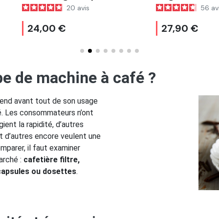
ofea
20
avis
56
avis
,00 €
27,90 €
ype de machine à café ?
pend avant tout de son usage
é. Les consommateurs n’ont
ient la rapidité, d’autres
et d’autres encore veulent une
parer, il faut examiner
arché :
cafetière filtre,
capsules ou dosettes
.