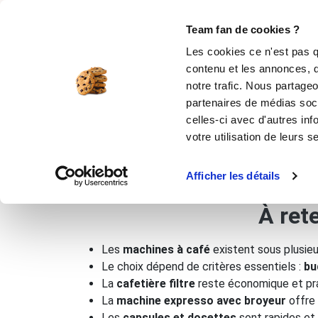
Rechercher
Team fan de cookies ?
Les cookies ce n'est pas q
contenu et les annonces, d
MOULES SILICONE
USTENSILES
ÉPICERIE
MIS
notre trafic. Nous partageo
partenaires de médias soci
Accueil
Quelle machine à café choisir ?
celles-ci avec d'autres inf
votre utilisation de leurs s
Quelle machine à café choisi
Afficher les détails
À ret
Les
machines à café
existent sous plusieu
Le choix dépend de critères essentiels :
bu
La
cafetière filtre
reste économique et prat
La
machine expresso avec broyeur
offre 
Les
capsules et dosettes
sont rapides et 