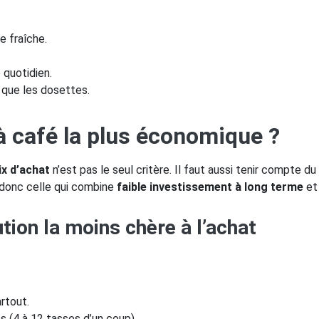
e fraîche.
 quotidien.
 que les dosettes.
à café la plus économique ?
ix d’achat
n’est pas le seul critère. Il faut aussi tenir compte du
 donc celle qui combine
faible investissement à long terme
e
lution la moins chère à l’achat
rtout.
s (4 à 12 tasses d’un coup).