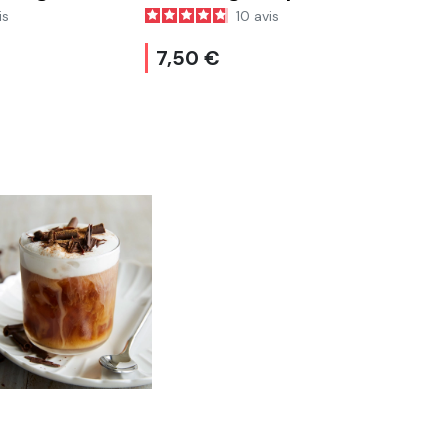
Canofea
10
avis
19
a
7,50 €
8,90 €