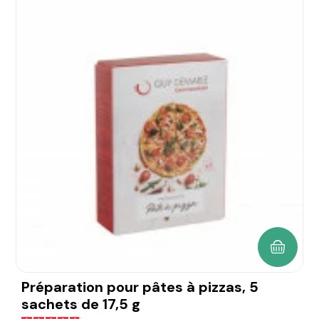
AJOUTE
Préparation pour pâtes à pizzas, 5
sachets de 17,5 g