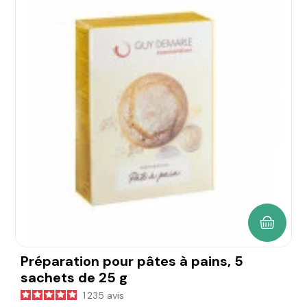
AJOUTE
Préparation pour pâtes à pains, 5
sachets de 25 g
1 235
avis