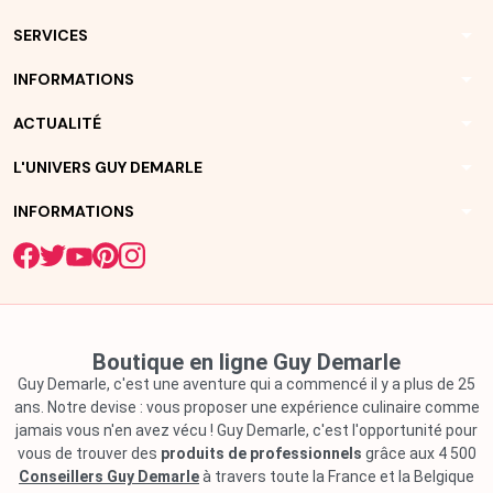
arrow_drop_down
SERVICES
arrow_drop_down
INFORMATIONS
arrow_drop_down
ACTUALITÉ
arrow_drop_down
L'UNIVERS GUY DEMARLE
arrow_drop_down
INFORMATIONS
Boutique en ligne Guy Demarle
Guy Demarle, c'est une aventure qui a commencé il y a plus de 25
ans. Notre devise : vous proposer une expérience culinaire comme
jamais vous n'en avez vécu ! Guy Demarle, c'est l'opportunité pour
vous de trouver des
produits de professionnels
grâce aux 4 500
Conseillers Guy Demarle
à travers toute la France et la Belgique