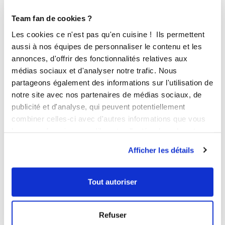
⚠️ Petite précision : la
levure chimique
(bicarbonate +
acide citrique) n’est pas adaptée au pain, car elle agit
Team fan de cookies ?
immédiatement sans fermentation et ne permet pas une
Les cookies ce n'est pas qu'en cuisine ! Ils permettent
pâte levée. Elle est réservée aux gâteaux et biscuits.
aussi à nos équipes de personnaliser le contenu et les
annonces, d'offrir des fonctionnalités relatives aux
médias sociaux et d'analyser notre trafic. Nous
partageons également des informations sur l'utilisation de
notre site avec nos partenaires de médias sociaux, de
Conseils pour bien choisir :
publicité et d'analyse, qui peuvent potentiellement
combiner celles-ci avec d'autres informations que vous
leur avez fournies ou qu'ils ont collectées lors de votre
Privilégiez la
levure sèche instantanée ou super active
,
utilisation de leurs services.
Afficher les détails
car elle s’adapte à tous vos besoins : pains, brioches,
pizzas, mais aussi gâteaux nécessitant de la levure. Elle
se développe rapidement, avec une levée régulière et
Tout autoriser
fiable.
La
levure fraîche
peut convenir, mais elle reste plus
Refuser
délicate à utiliser : elle est moins stable et demande une