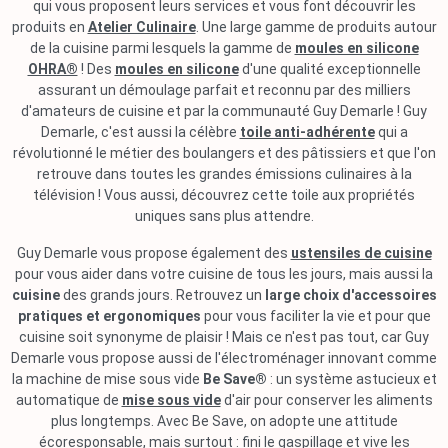
qui vous proposent leurs services et vous font découvrir les
produits en
Atelier Culinaire
. Une large gamme de produits autour
de la cuisine parmi lesquels la gamme de
moules en silicone
OHRA®
! Des
moules en silicone
d'une qualité exceptionnelle
assurant un démoulage parfait et reconnu par des milliers
d'amateurs de cuisine et par la communauté Guy Demarle ! Guy
Demarle, c'est aussi la célèbre
toile anti-adhérente
qui a
révolutionné le métier des boulangers et des pâtissiers et que l'on
retrouve dans toutes les grandes émissions culinaires à la
télévision ! Vous aussi, découvrez cette toile aux propriétés
uniques sans plus attendre.
Guy Demarle vous propose également des
ustensiles de cuisine
pour vous aider dans votre cuisine de tous les jours, mais aussi la
cuisine
des grands jours. Retrouvez un
large choix d'accessoires
pratiques et ergonomiques
pour vous faciliter la vie et pour que
cuisine soit synonyme de plaisir ! Mais ce n'est pas tout, car Guy
Demarle vous propose aussi de l'électroménager innovant comme
la machine de mise sous vide
Be Save®
: un système astucieux et
automatique de
mise sous vide
d'air pour conserver les aliments
plus longtemps. Avec Be Save, on adopte une attitude
écoresponsable, mais surtout : fini le gaspillage et vive les