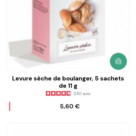
AJOUTE
Levure sèche de boulanger, 5 sachets
de 11 g
530
avis
5,60 €