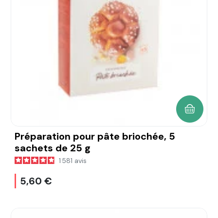
AJOUTE
Préparation pour pâte briochée, 5
sachets de 25 g
1 581
avis
5,60 €