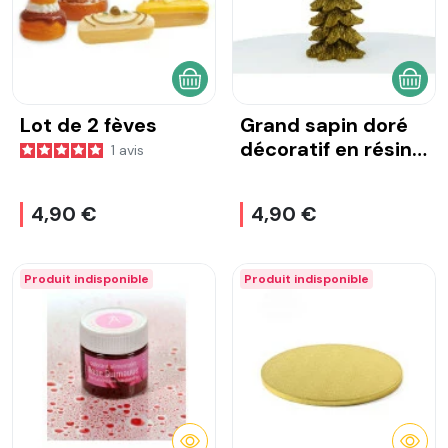
AJOUTER AU PANIER
AJOU
Lot de 2 fèves
Grand sapin doré
décoratif en résine
1
avis
4x6,8cm
4,90 €
4,90 €
Produit indisponible
Produit indisponible