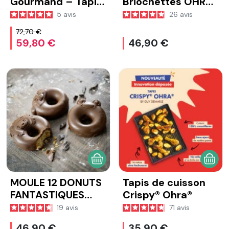
Gourmand – Tapis
Briochettes OHRA
décor carré
- Guy Demarle
5
avis
26
avis
matelassé
72,70 €
59,80 €
46,90 €
AJOUTER AU PANIER
AJOU
MOULE 12 DONUTS
Tapis de cuisson
FANTASTIQUES
Crispy® Ohra®
OHRA®
19
avis
71
avis
46,90 €
35,90 €