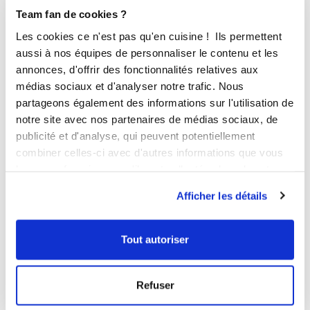
Team fan de cookies ?
Les cookies ce n'est pas qu'en cuisine ! Ils permettent
aussi à nos équipes de personnaliser le contenu et les
annonces, d'offrir des fonctionnalités relatives aux
médias sociaux et d'analyser notre trafic. Nous
partageons également des informations sur l'utilisation de
notre site avec nos partenaires de médias sociaux, de
AJOUTER AU PANIER
publicité et d'analyse, qui peuvent potentiellement
Moule Orfée Ohra®
combiner celles-ci avec d'autres informations que vous
- Signature Hélène
leur avez fournies ou qu'ils ont collectées lors de votre
DARROZE
utilisation de leurs services.
55
avis
Afficher les détails
44,90 €
Tout autoriser
Affichage 1-25 de 117 article(s)
Refuser
VOIR PLUS DE PRODUITS