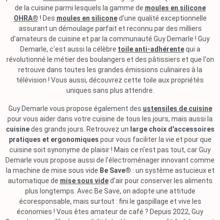
de la cuisine parmi lesquels la gamme de
moules en silicone
OHRA®
! Des
moules en silicone
d'une qualité exceptionnelle
assurant un démoulage parfait et reconnu par des milliers
d'amateurs de cuisine et par la communauté Guy Demarle ! Guy
Demarle, c'est aussi la célèbre
toile anti-adhérente
qui a
révolutionné le métier des boulangers et des pâtissiers et que l'on
retrouve dans toutes les grandes émissions culinaires à la
télévision ! Vous aussi, découvrez cette toile aux propriétés
uniques sans plus attendre.
Guy Demarle vous propose également des
ustensiles de cuisine
pour vous aider dans votre cuisine de tous les jours, mais aussi la
cuisine
des grands jours. Retrouvez un
large choix d'accessoires
pratiques et ergonomiques
pour vous faciliter la vie et pour que
cuisine soit synonyme de plaisir ! Mais ce n'est pas tout, car Guy
Demarle vous propose aussi de l'électroménager innovant comme
la machine de mise sous vide
Be Save®
: un système astucieux et
automatique de
mise sous vide
d'air pour conserver les aliments
plus longtemps. Avec Be Save, on adopte une attitude
écoresponsable, mais surtout : fini le gaspillage et vive les
économies ! Vous êtes amateur de café ? Depuis 2022, Guy