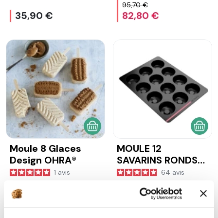
95,70 €
35,90 €
82,80 €
AJOUTER AU PANIER
AJOU
Moule 8 Glaces
MOULE 12
Design OHRA®
SAVARINS RONDS
OHRA®
1
avis
64
avis
46,90 €
46,90 €