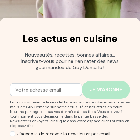
Champignons déshydratés
Sirops
Perles de saveur
Fleurs comestibles
Graines comestibles
Apéritifs
Produits Bio
Coffrets Gourmands
Nouveautés Épicerie
Sélections
Guy Demarle Days
Les actus en cuisine
Guy Demarle Days - Moules OHRA
Guy Demarle Days - Épicerie
Guy Demarle Days - Ustensiles
Nouveautés
Fêtes des mères - Idées cadeaux
Best-sellers Guy Demarle
Nouveautés, recettes, bonnes affaires…
Chocolats maison
Coups de coeur
Zéro déchets
Inscrivez-vous pour ne rien rater des news
Pizzas maison
Amuses bouches
Fait Maison
Anti-gaspi
gourmandes de Guy Demarle !
Offres en cours
Glace maison
Pâques
Chocolats de Pâques
Noël en cuisine
Passionnés de cuisine - Idées cadeaux
Chocolats de Noël
Bûche de Noël maison
Adresse mail
Entrez votre adresse mail pour vous abonner à notre new
Idées cadeaux épicerie
Idées cadeaux petit prix
Biscuits de Noël
Apéritif de noël
Entremets design
En vous inscrivant à la newsletter vous acceptez de recevoir des e-
mails de Guy Demarle sur notre actualité et nos offres en cours.
Idées cadeaux ustensiles
Retours en stock
Cadeaux
Noël
Nous ne partageons pas vos données à des tiers. Vous pouvez à
Ustensile de cuisine enfant
Nos clients adorent
tout moment vous désinscrire dans la partie basse des
Newsletters envoyées, ainsi que dans votre espace client si vous en
Promo du moment - 2 moule achetés - plaque aluminium offerte
disposez d’un
dès 100€ d’achat
J’accepte de recevoir la newsletter par email.
Cartes cadeaux
Moules à cakes — Guy Demarle