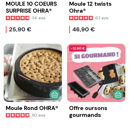
MOULE 10 COEURS
Moule 12 twists
SURPRISE OHRA®
Ohra®
34
avis
63
avis
25,90 €
46,90 €
-12,90 €
AJOUTER AU PANIER
AJOU
Moule Rond OHRA®
Offre oursons
gourmands
110
avis