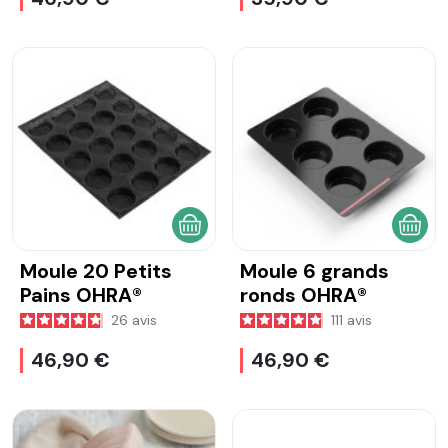
AJOUTER AU PANIER
AJOU
Moule 20 Petits
Moule 6 grands
Pains OHRA®
ronds OHRA®
26
avis
111
avis
46,90 €
46,90 €