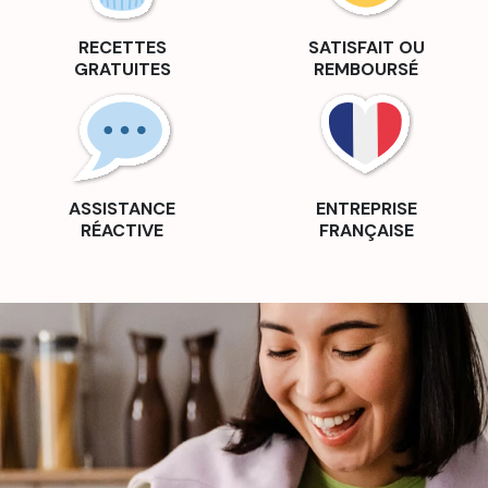
Moules à chocolats
Moule à œufs en chocolat
Plaque de Cuisson pour Four et Plaque à Pâtisserie
RECETTES
SATISFAIT OU
Matériel de pâtisserie
Kits tempérage du chocolat
GRATUITES
REMBOURSÉ
Présentoirs à gateaux
Spatules de cuisine & maryses
ustensiles de cuisine pratiques
Emporte pièces Pâtisserie
Boîtes pâtisserie
Épicerie en ligne
Aides culinaires
Pates à pain et levures
Arômes et extraits
Colorants alimentaires
Infusions et Bouillons
ASSISTANCE
ENTREPRISE
Ingrédients techniques
Préparations à gateaux
RÉACTIVE
FRANÇAISE
Ferments yaourt
Mix glace
Pâtisserie
Chocolats et pralinés
Pistoles de chocolat
Pâtes à sucres et sucres
Décorations
Décoration de bûche de Noël
Décorations de gâteaux comestibles
Décorations de gâteaux réutilisables
Purées de fruits
Pates sucrés et coulis sucrés
Fruits secs et confits
Spray alimentaire
Gélatine et gélifiant
Topping
Glaçage pâtisserie
Fourrage pâtisserie
Epicerie fine
Epices et condiments
Huiles et vinaigres
Préparations culinaires
Tartinables et sauces