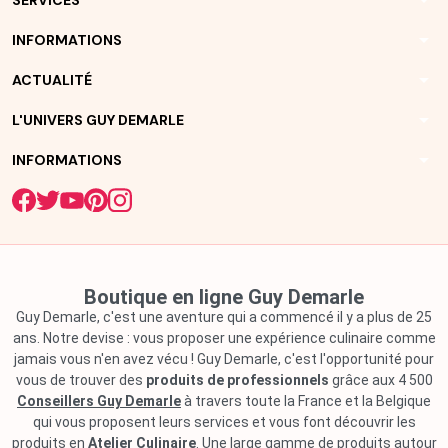
arrow_drop_down
arrow_drop_down
INFORMATIONS
arrow_drop_down
ACTUALITÉ
arrow_drop_down
L'UNIVERS GUY DEMARLE
arrow_drop_down
INFORMATIONS
Boutique en ligne Guy Demarle
Guy Demarle, c'est une aventure qui a commencé il y a plus de 25
ans. Notre devise : vous proposer une expérience culinaire comme
jamais vous n'en avez vécu ! Guy Demarle, c'est l'opportunité pour
vous de trouver des
produits de professionnels
grâce aux 4 500
Conseillers Guy Demarle
à travers toute la France et la Belgique
qui vous proposent leurs services et vous font découvrir les
produits en
Atelier Culinaire
. Une large gamme de produits autour