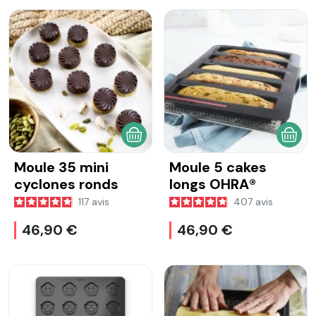
AJOUTER AU PANIER
AJOU
Moule 35 mini
Moule 5 cakes
cyclones ronds
longs OHRA®
117
avis
407
avis
46,90 €
46,90 €