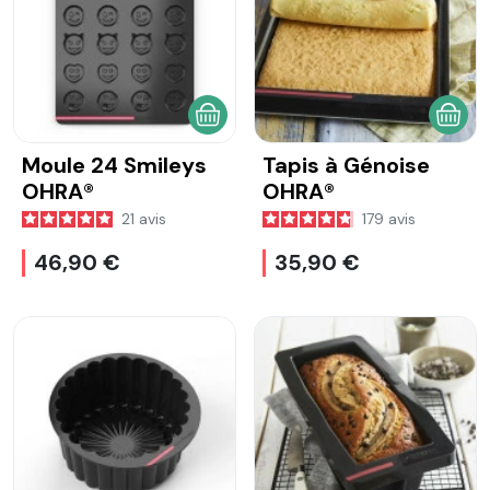
AJOUTER AU PANIER
AJOU
Moule 24 Smileys
Tapis à Génoise
OHRA®
OHRA®
21
avis
179
avis
46,90 €
35,90 €