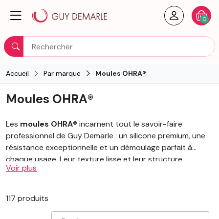
Créer un
Votre
0
Rechercher
Accueil
Par marque
Moules OHRA®
Moules OHRA®
Les
moules OHRA®
incarnent tout le savoir-faire
professionnel de Guy Demarle : un silicone premium, une
résistance exceptionnelle et un démoulage parfait à
chaque usage. Leur texture lisse et leur structure
Voir plus
renforcée garantissent une
cuisson homogène
, des
contours nets et un rendu impeccable, même pour les
préparations les plus délicates.
117 produits
Disponibles dans de nombreuses formes – gâteaux,
entremets
, portions individuelles, minis bouchées ou