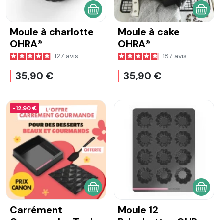
AJOUTER AU PANIER
AJOU
Moule à charlotte
Moule à cake
OHRA®
OHRA®
127
avis
187
avis
35,90 €
35,90 €
-12,90 €
AJOUTER AU PANIER
AJOU
Carrément
Moule 12