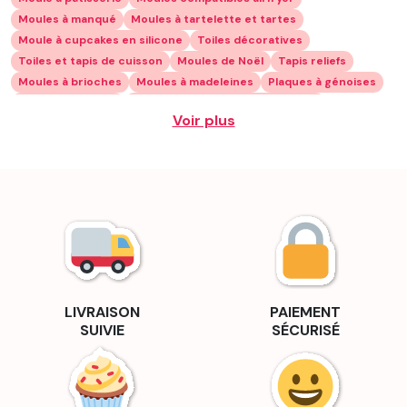
Moules à manqué
Moules à tartelette et tartes
Moule à cupcakes en silicone
Toiles décoratives
Toiles et tapis de cuisson
Moules de Noël
Tapis reliefs
Moules à brioches
Moules à madeleines
Plaques à génoises
Moules à gâteaux
Moules à gâteaux professionnels
Voir plus
Moules à bûches
Moules à gâteaux individuels
Moules à glaces
Moule à gâteau pour enfant
Par formes
Moules silicone ronds
Moules carrés
Moules multi-empreintes
Mini moule en silicone
Moule silicone fleur
Offres et Packs
Moules à pain
Moules à génoises
Combo Cook
Par marque
Moules OHRA®
Machine sous vide
Be Save
Accessoires Be Save
Machine à café à grain
CANOFEA®
Café en grains
Gourmandises pour le café
Chocolats individuels
LIVRAISON
PAIEMENT
Sirops et sauces pour café
Machine à glace
Borealia
SUIVIE
SÉCURISÉ
Ustensiles de cuisine
Accessoires de cuisine
Découpoirs
Découpoirs de Pâques
Emportes pièces de Noël
Décors
Décorations pour gâteaux d'anniversaire
Accessoire de découpe
Poche à douille et douille à pâtisserie