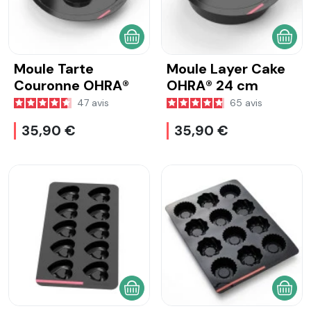
AJOUTER AU PANIER
AJOU
Moule Tarte
Moule Layer Cake
Couronne OHRA®
OHRA® 24 cm
47
avis
65
avis
35,90 €
35,90 €
AJOUTER AU PANIER
AJOU