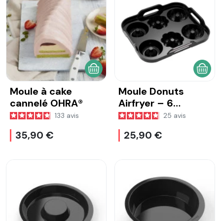
AJOUTER AU PANIER
AJOU
Moule à cake
Moule Donuts
cannelé OHRA®
Airfryer – 6
empreintes OHRA®
133
avis
25
avis
35,90 €
25,90 €